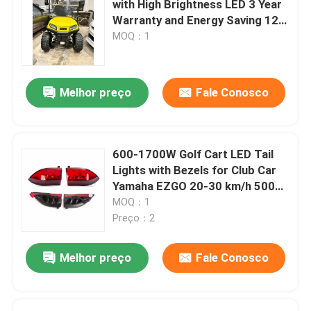
with High Brightness LED 3 Year
Warranty and Energy Saving 12V
Carrinho de golfe Flip Seat
Voltage
MOQ：1
Cercos do carrinho de golfe
Melhor preço
Fale Conosco
Para-brisa do carrinho de golfe
600-1700W Golf Cart LED Tail
Peças do OEM do carro do clube
Lights with Bezels for Club Car
Yamaha EZGO 20-30 km/h 50000
Pieces/Year
MOQ：1
Bateria de lítio do carrinho de golfe
Preço：2
Peças do carrinho de golfe LVTONG
Melhor preço
Fale Conosco
Peças de serviço ÍCONE