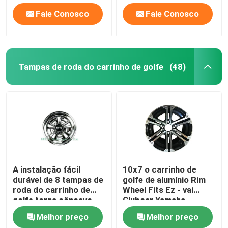
Fale Conosco
Fale Conosco
Tampas de roda do carrinho de golfe
(48)
A instalação fácil
10x7 o carrinho de
durável de 8 tampas de
golfe de alumínio Rim
roda do carrinho de
Wheel Fits Ez - vai
golfe torna côncavo
Clubcar Yamaha
profundamente o preto
Tomberlin Harley
Melhor preço
Melhor preço
brilhante