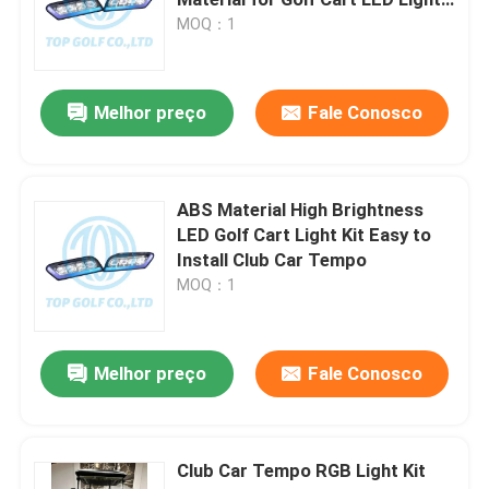
Kit
MOQ：1
carrinho de golfe
Melhor preço
Fale Conosco
Carrinho de golfe elétrico
Jogo claro conduzido carrinho de golfe
ABS Material High Brightness
LED Golf Cart Light Kit Easy to
Install Club Car Tempo
Jogos do elevador do carrinho de golfe do clube
MOQ：1
Alargamentos do para-choque do carrinho de golfe
Melhor preço
Fale Conosco
Pneus da rua do carrinho de golfe
Club Car Tempo RGB Light Kit
Motor elétrico com erros do golfe