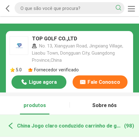
TOP GOLF CO.,LTD
No. 13, Xiangyuan Road, Jingxiang Village,
Liaobu Town, Dongguan City, Guangdong
Province,China
5.0
Fornecedor verificado
Ligue agora
Fale Conosco
produtos
Sobre nós
China Jogo claro conduzido carrinho de golfe
(98)