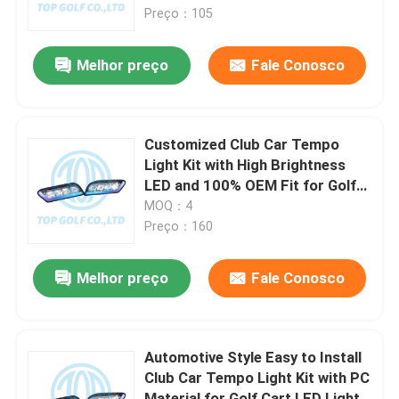
Preço：105
Excursão da fábrica
Melhor preço
Fale Conosco
Controle da qualidade
Customized Club Car Tempo
Contato E.U.
Light Kit with High Brightness
LED and 100% OEM Fit for Golf
Cart
MOQ：4
Notícia
Preço：160
Espelhos do lado do carrinho de golfe
Melhor preço
Fale Conosco
Tampas de roda do carrinho de golfe
Automotive Style Easy to Install
Club Car Tempo Light Kit with PC
Painel do carrinho de golfe
Material for Golf Cart LED Light