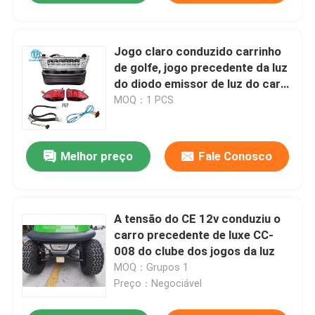
Jogo claro conduzido carrinho
de golfe, jogo precedente da luz
do diodo emissor de luz do carro
básico do clube
MOQ：1 PCS
Melhor preço
Fale Conosco
A tensão do CE 12v conduziu o
carro precedente de luxe CC-
008 do clube dos jogos da luz
MOQ：Grupos 1
Preço：Negociável