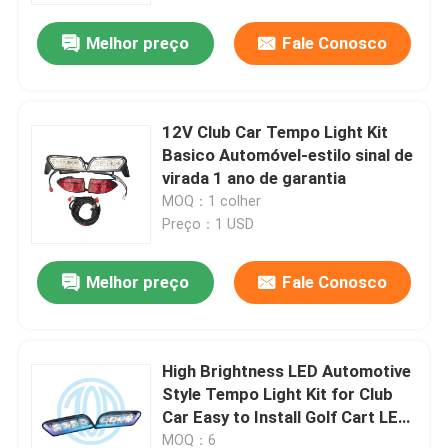
Melhor preço
Fale Conosco
12V Club Car Tempo Light Kit
Basico Automóvel-estilo sinal de
virada 1 ano de garantia
MOQ：1 colher
Preço：1 USD
Melhor preço
Fale Conosco
Casa
High Brightness LED Automotive
Produtos
Style Tempo Light Kit for Club
Car Easy to Install Golf Cart LED
Light Kit
Sobre nós
MOQ：6