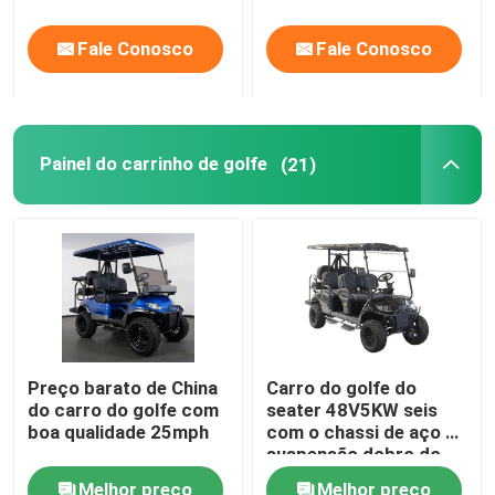
Fale Conosco
Fale Conosco
Painel do carrinho de golfe
(21)
Preço barato de China
Carro do golfe do
do carro do golfe com
seater 48V5KW seis
boa qualidade 25mph
com o chassi de aço da
suspensão dobro do
braço de A feito em
Melhor preço
Melhor preço