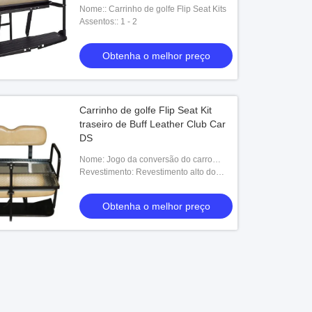
Nome:: Carrinho de golfe Flip Seat Kits
Assentos:: 1 - 2
Obtenha o melhor preço
Carrinho de golfe Flip Seat Kit
traseiro de Buff Leather Club Car
DS
Nome: Jogo da conversão do carro
elétrico
Revestimento: Revestimento alto do
poder do brilho
Obtenha o melhor preço