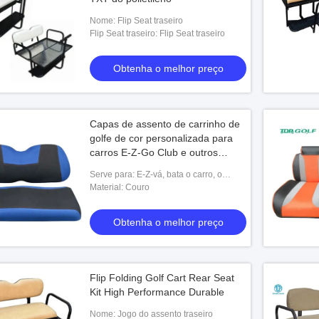
Nome: Flip Seat traseiro
Flip Seat traseiro: Flip Seat traseiro
Obtenha o melhor preço
Capas de assento de carrinho de
golfe de cor personalizada para
carros E-Z-Go Club e outros
carros elétricos
Serve para: E-Z-vá, bata o carro, o
YAMAHA e o outro carro elétrico
Material: Couro
Obtenha o melhor preço
Flip Folding Golf Cart Rear Seat
Kit High Performance Durable
Nome: Jogo do assento traseiro