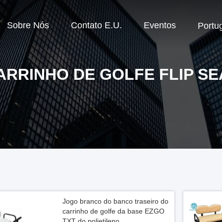
Sobre Nós
Contato E.U.
Eventos
Portu
ARRINHO DE GOLFE FLIP SE
Jogo branco do banco traseiro do
carrinho de golfe da base EZGO
TXT do polietileno