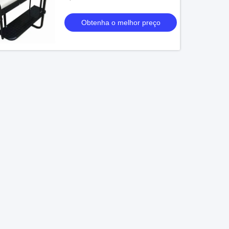
Obtenha o melhor preço
e branco Flip Seat High
 carro de EZGo/clube
or feita sob encomenda