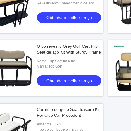
Revestimento: Revestimento de alto
brilho do poder
Obtenha o melhor preço
O pó revestiu Grey Golf Cart Flip
Seat de aço Kit With Sturdy Frame
Nome: Flip Seat traseiro
Marca: Top Golf
Obtenha o melhor preço
Carrinho de golfe Seat traseiro Kit
For Club Car Precedent
Assentos:: 1 - 2
Tipo do combustível:: Elétrico