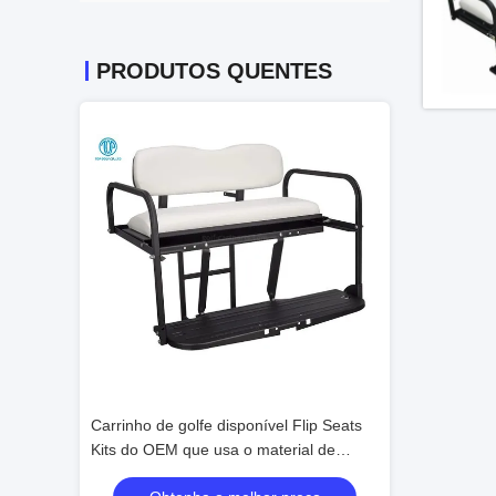
PRODUTOS QUENTES
 Flip Seats
Carrinho de golfe Ezgo Flip Flop Rear
Carrinho de golf
rial de
Seat For RXV, Flip Folding Rear Seat Kit
Gloss Powder do
que reveste a c