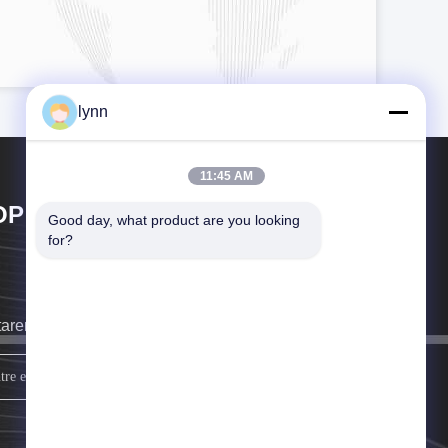
lynn
11:45 AM
OP GOLF CO.,LTD
Good day, what product are you looking 
for?
taremos a ligar-lhe o mais depressa possível.
assine acima