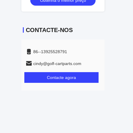
preço
Obtenha o melhor preço
Obtenha
CONTACTE-NOS
86--13925528791
cindy@golf-cartparts.com
Contacte agora