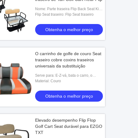
Nome: Parte traseira Flip Back Seat Kit
do carrinho de golfe
Flip Seat traseiro: Flip Seat traseiro
Obtenha o melhor preço
O carrinho de golfe de couro Seat
traseiro cobre coxins traseiros
universais da substituição
Serve para: E-Z-vá, bata o carro, o
YAMAHA e o outro carro elétrico
Material: Couro
Obtenha o melhor preço
Elevado desempenho Flip Flop
Golf Cart Seat durável para EZGO
TXT