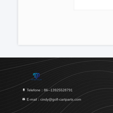
Telefone：86--13925528791
E-mail：cindy@golf-cartparts.com