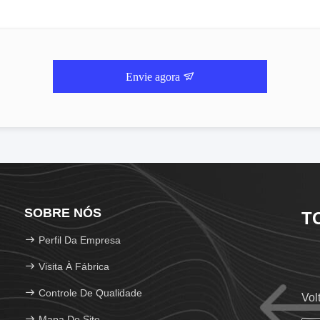
Envie agora
SOBRE NÓS
T
Perfil Da Empresa
Visita À Fábrica
Controle De Qualidade
Vol
Mapa Do Site