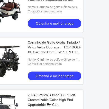
turismo
Nome: Carrinho de golfe elétrico de 4
lugares
Cores: Cor personalizada
Obtenha o melhor preço
Carrinho de Golfe Grátis Tintado /
Veloz Veloz Dobragem TOP GOLF
XL Carrinho Com ESP STREET
LEGAL 14 polegadas Pneus
Nome: Carrinho de golfe elétrico de 4
lugares
Cores: Cor personalizada
Obtenha o melhor preço
2024 Elétrico 30mph TOP Golf
Customizable Color High End
Upgradable EV Cart