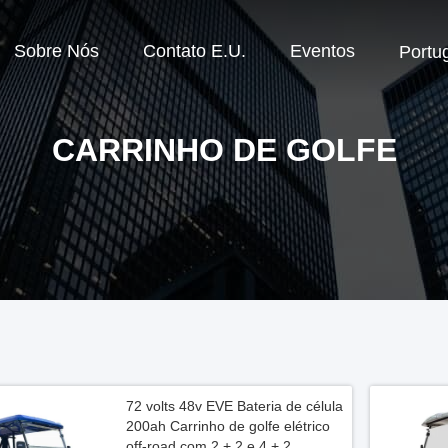
Sobre Nós
Contato E.U.
Eventos
Portu
CARRINHO DE GOLFE
72 volts 48v EVE Bateria de célula
200ah Carrinho de golfe elétrico
off-road com 2 + 2 e 4 + 2