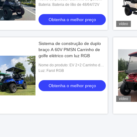
elétrico
Bateria: Bateria de lítio de 48/64/72V
Obtenha o melhor preço
vídeo
Sistema de construção de duplo
braço A 60V PMSN Carrinho de
golfe elétrico com luz RGB
Nome do produto: EV 2+2 Carrinho de
Golf
Luz: Farol RGB
Obtenha o melhor preço
vídeo