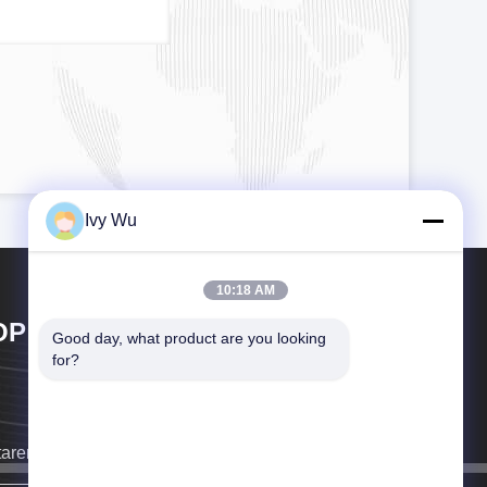
Ivy Wu
10:18 AM
OP GOLF CO.,LTD
Good day, what product are you looking 
for?
taremos a ligar-lhe o mais depressa possível.