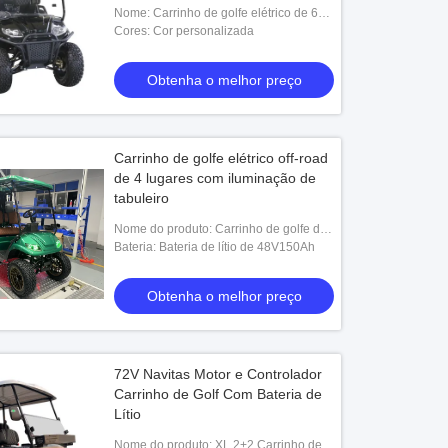
Nome: Carrinho de golfe elétrico de 6
Seaters
Cores: Cor personalizada
Obtenha o melhor preço
Carrinho de golfe elétrico off-road
de 4 lugares com iluminação de
tabuleiro
Nome do produto: Carrinho de golfe de
4 lugares
Bateria: Bateria de lítio de 48V150Ah
Obtenha o melhor preço
72V Navitas Motor e Controlador
Carrinho de Golf Com Bateria de
Lítio
Nome do produto: XL 2+2 Carrinho de