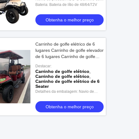
Golfe
Bateria: Bateria de lítio de 48/64/72V
Obtenha o melhor preço
Carrinho de golfe elétrico de 6
lugares Carrinho de golfe elevador
de 6 lugares Carrinho de golfe
elétrico de 6 lugares
Destacar:
Carrinho de golfe elétrico
,
Carrinho de golfe elétrico
,
Carrinho de golfe elétrico de 6
Seater
Detalhes da embalagem: Navio de
contentores de 20 pés 8 peças; 40HQ
21 peças
Obtenha o melhor preço