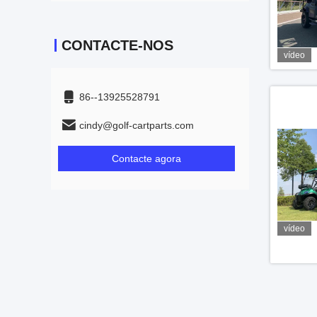
CONTACTE-NOS
vídeo
86--13925528791
cindy@golf-cartparts.com
Contacte agora
vídeo