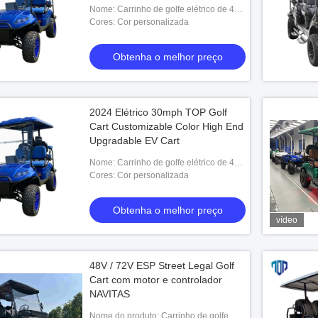
Nome: Carrinho de golfe elétrico de 4
lugares
Cores: Cor personalizada
Obtenha o melhor preço
2024 Elétrico 30mph TOP Golf
Cart Customizable Color High End
Upgradable EV Cart
Nome: Carrinho de golfe elétrico de 4
lugares
Cores: Cor personalizada
Obtenha o melhor preço
vídeo
48V / 72V ESP Street Legal Golf
Cart com motor e controlador
NAVITAS
Nome do produto: Carrinho de golfe