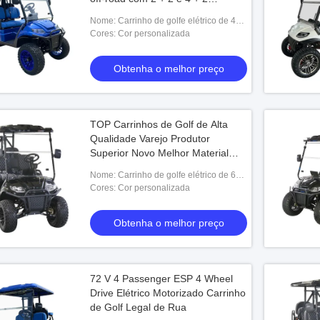
assentos
Nome: Carrinho de golfe elétrico de 4
lugares
Cores: Cor personalizada
Obtenha o melhor preço
TOP Carrinhos de Golf de Alta
Qualidade Varejo Produtor
Superior Novo Melhor Material
Com Preço Barato
Nome: Carrinho de golfe elétrico de 6
Seaters
Cores: Cor personalizada
Obtenha o melhor preço
72 V 4 Passenger ESP 4 Wheel
Drive Elétrico Motorizado Carrinho
de Golf Legal de Rua