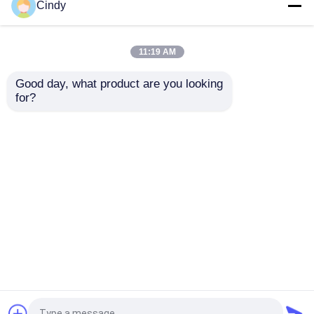
Cindy
11:19 AM
Good day, what product are you looking 
for?
Casa
Mapa do Site
Fale Conosco
Desktop Site
Mapa do Site
Política de Privacidade
Qualidade
Espelhos do lado do carrinho de golfe