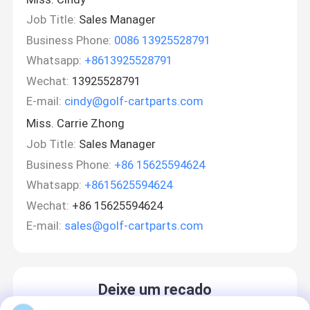
Job Title:
Sales Manager
Business Phone:
0086 13925528791
Whatsapp:
+8613925528791
Wechat:
13925528791
E-mail:
cindy@golf-cartparts.com
Miss. Carrie Zhong
Job Title:
Sales Manager
Business Phone:
+86 15625594624
Whatsapp:
+8615625594624
Wechat:
+86 15625594624
E-mail:
sales@golf-cartparts.com
Deixe um recado
Ligaremos para você em breve!