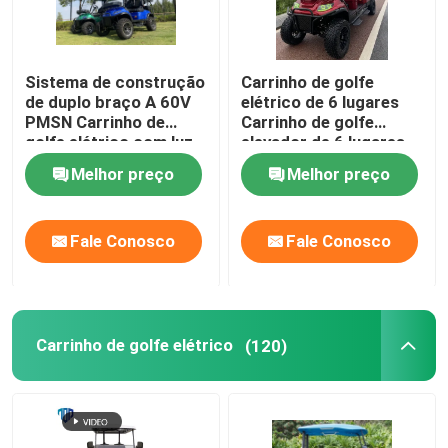
Sistema de construção
Carrinho de golfe
de duplo braço A 60V
elétrico de 6 lugares
PMSN Carrinho de
Carrinho de golfe
golfe elétrico com luz
elevador de 6 lugares
RGB
Carrinho de golfe
Melhor preço
Melhor preço
elétrico de 6 lugares
Fale Conosco
Fale Conosco
Carrinho de golfe elétrico
(120)