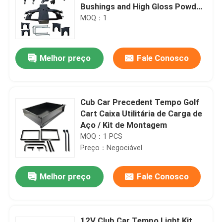
Bushings and High Gloss Powder
Coat Finish
MOQ：1
Melhor preço
Fale Conosco
Cub Car Precedent Tempo Golf
Cart Caixa Utilitária de Carga de
Aço / Kit de Montagem
MOQ：1 PCS
Preço：Negociável
Melhor preço
Fale Conosco
12V Club Car Tempo Light Kit