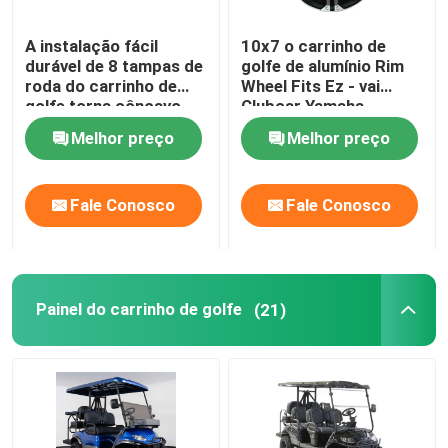
A instalação fácil
10x7 o carrinho de
durável de 8 tampas de
golfe de alumínio Rim
roda do carrinho de
Wheel Fits Ez - vai
golfe torna côncavo
Clubcar Yamaha
profundamente o preto
Tomberlin Harley
Melhor preço
Melhor preço
brilhante
Fale Conosco
Fale Conosco
Painel do carrinho de golfe
(21)