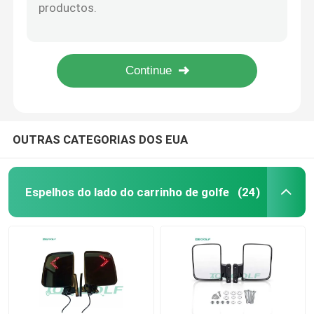
As calotas pretas para as rodas 10x7 do carrinho de golfe fizeram à máquina acessórios com erros do golfe
Cilindro de freio traseiro para o carro DS do clube e os carrinhos de golfe do precedente 1995 & acima
carrinho de golfe
Carrinho de golfe que dirige o eixo comum usado para o carro 1984 do clube acima do OEM do Ds: 1013861 1012454 103601601
Engrenagem de direção NOVA para OEM precedente Repl 2004 do carro do clube acima de 102288601/de 103679701
Carrinho de golfe elétrico
O OEM padrão do carro do clube parte o conjunto de Max Peedingrods Steering Gear Box
Jogo claro conduzido carrinho de golfe
OUTRAS CATEGORIAS DOS EUA
Jogos do elevador do carrinho de golfe do clube
Espelhos do lado do carrinho de golfe
(24)
Alargamentos do para-choque do carrinho de golfe
Pneus da rua do carrinho de golfe
Motor elétrico com erros do golfe