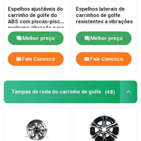
Espelhos ajustáveis do
Espelhos laterais de
Carrinho de golfe Flip Seat
carrinho de golfe do
carrinhos de golfe
ABS com piscas-pisca
resistentes a vibrações
nenhuma vibração para
o carro do clube do
Cercos do carrinho de golfe
Melhor preço
Melhor preço
carro do golfe
Para-brisa do carrinho de golfe
Fale Conosco
Fale Conosco
Peças do OEM do carro do clube
Tampas de roda do carrinho de golfe
(48)
Bateria de lítio do carrinho de golfe
Peças do carrinho de golfe LVTONG
Peças de serviço ÍCONE