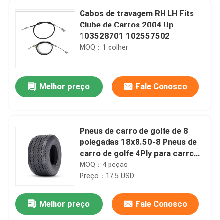
Cabos de travagem RH LH Fits
Clube de Carros 2004 Up
103528701 102557502
MOQ：1 colher
Melhor preço
Fale Conosco
Pneus de carro de golfe de 8
polegadas 18x8.50-8 Pneus de
carro de golfe 4Ply para carro
de clube ezgo
MOQ：4 peças
Preço：17.5 USD
Melhor preço
Fale Conosco