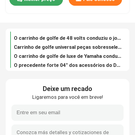
As luzes de condução conduzidas 48 volts finais para carrinhos de golfe modelagem por injeção o plástico
O carrinho de golfe de 48 volts conduziu o jogo claro de Kit Club Car Precedent Light garantia de 1 ano
Excursão da fábrica
Carrinho de golfe universal peças sobresselentes conduzidas WX-CC-001L da barra clara/carrinho de golfe
O carrinho de golfe de luxe de Yamaha conduziu o jogo claro tipo da lâmpada incandescente de 12 volts
O precedente forte 04" dos acessórios do Ds do carro do clube + para-choque alarga-se tamanho padrão do OEM
Controle da qualidade
alargamentos de 4x Front Rear Golf Cart Fender para o hardware dos modelos de EZGO incluído
O para-choque alto do carrinho de golfe de Strengh PP alarga-se alargamentos do para-choque de Front And Rear Ezgo Txt
Contato E.U.
Os alargamentos plásticos do para-choque para o preto do carrinho de golfe de Ezgo Textured o revestimento de superfície preto
O para-choque largo do carrinho de golfe alarga-se tamanho personalizado material plástico Textured resistente
Notícia
O para-choque precedente do carro do clube do ABS alarga-se a instalação fácil da garantia de 1 ano
Deixe um recado
O para-choque do carrinho de golfe da movimentação de Yamaha alarga-se alargamentos pretos do para-choque do Abs F150
Espelhos do lado do carrinho de golfe
Ligaremos para você em breve!
O para-choque universal do arco da roda traseira alarga-se a instalação rápida para Ezgo Txt 1998-2013
74001G01 o golfe Carolt conduziu a barra clara/acesso elétrico de Anoriesd das peças do carro de Gf
Tampas de roda do carrinho de golfe
O carrinho de golfe de EZGO conduziu o CE claro do conjunto da lâmpada da cabeça do direito do jogo 607438 RXV aprovado
Rei Pin para a série inteira do carro do clube com constante
Painel do carrinho de golfe