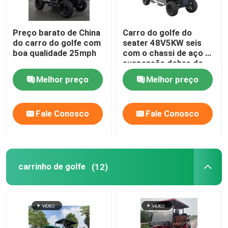
Preço barato de China
Carro do golfe do
do carro do golfe com
seater 48V5KW seis
boa qualidade 25mph
com o chassi de aço da
suspensão dobro do
braço de A feito em
Melhor preço
Melhor preço
China
Fale Conosco
Fale Conosco
carrinho de golfe
(12)