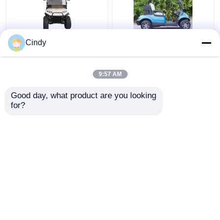
Cindy
A velocidade máxima
48V 4KW Carrinhos
25Km/h 48V/5kw 4
elétricos legais de rua
Seater levantou o
para 2 pessoas
9:57 AM
carrinho de golfe com
assentos traseiros
Melhor preço
Melhor preço
Good day, what product are you looking 
for?
Fale Conosco
Fale Conosco
Veja mais
Casa
Mapa do Site
Fale Conosco
Desktop Site
Mapa do Site
Política de Privacidade