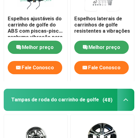
Espelhos ajustáveis do
Espelhos laterais de
carrinho de golfe do
carrinhos de golfe
ABS com piscas-pisca
resistentes a vibrações
nenhuma vibração para
o carro do clube do
Melhor preço
Melhor preço
carro do golfe
Fale Conosco
Fale Conosco
Tampas de roda do carrinho de golfe
(48)