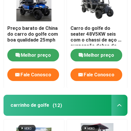
Excursão da fábrica
Preço barato de China
Carro do golfe do
do carro do golfe com
seater 48V5KW seis
Controle da qualidade
boa qualidade 25mph
com o chassi de aço da
suspensão dobro do
braço de A feito em
Contato E.U.
Melhor preço
Melhor preço
China
Notícia
Fale Conosco
Fale Conosco
Espelhos do lado do carrinho de golfe
carrinho de golfe
(12)
Tampas de roda do carrinho de golfe
Painel do carrinho de golfe