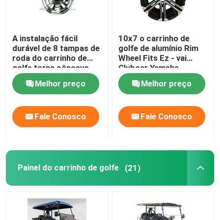
A instalação fácil
10x7 o carrinho de
durável de 8 tampas de
golfe de alumínio Rim
roda do carrinho de
Wheel Fits Ez - vai
golfe torna côncavo
Clubcar Yamaha
profundamente o preto
Tomberlin Harley
Melhor preço
Melhor preço
brilhante
Fale Conosco
Fale Conosco
Casa
Painel do carrinho de golfe
(21)
Produtos
Sobre nós