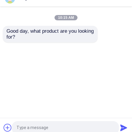
Mapa do Site
Política de Privacidade
10:15 AM
Good day, what product are you looking 
Qualidade
Espelhos do lado do carrinho de golfe
for?
Fábrica da china.Copyright © 2026 TOP GOLF
CO.,LTD. All Rights Reserved.