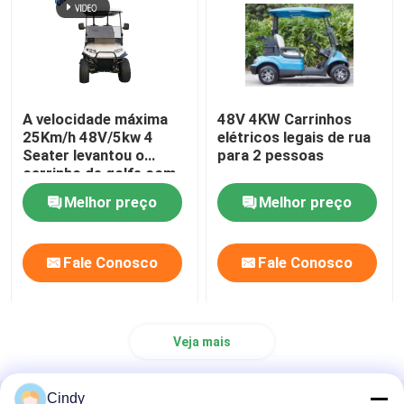
Carrinho de golfe Flip Seat
Cercos do carrinho de golfe
A velocidade máxima
48V 4KW Carrinhos
25Km/h 48V/5kw 4
elétricos legais de rua
Seater levantou o
para 2 pessoas
Para-brisa do carrinho de golfe
carrinho de golfe com
assentos traseiros
Melhor preço
Melhor preço
Peças do OEM do carro do clube
Fale Conosco
Fale Conosco
Bateria de lítio do carrinho de golfe
Peças do carrinho de golfe LVTONG
Veja mais
Peças de serviço ÍCONE
Cindy
Casa
Mapa do Site
Fale Conosco
Desktop Site