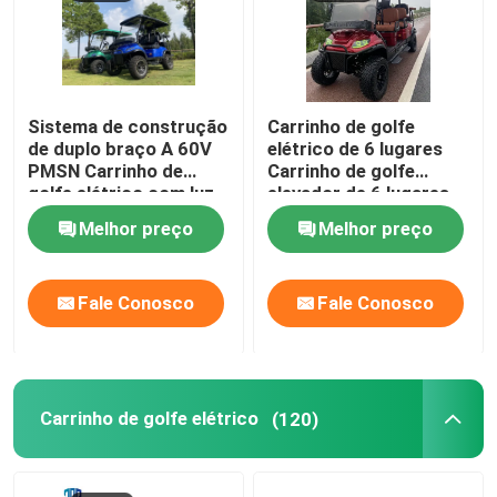
carrinho de golfe
Sistema de construção
Carrinho de golfe
Carrinho de golfe elétrico
de duplo braço A 60V
elétrico de 6 lugares
PMSN Carrinho de
Carrinho de golfe
golfe elétrico com luz
elevador de 6 lugares
Jogo claro conduzido carrinho de golfe
RGB
Carrinho de golfe
Melhor preço
Melhor preço
elétrico de 6 lugares
Jogos do elevador do carrinho de golfe do clube
Fale Conosco
Fale Conosco
Alargamentos do para-choque do carrinho de golfe
Pneus da rua do carrinho de golfe
Carrinho de golfe elétrico
(120)
Motor elétrico com erros do golfe