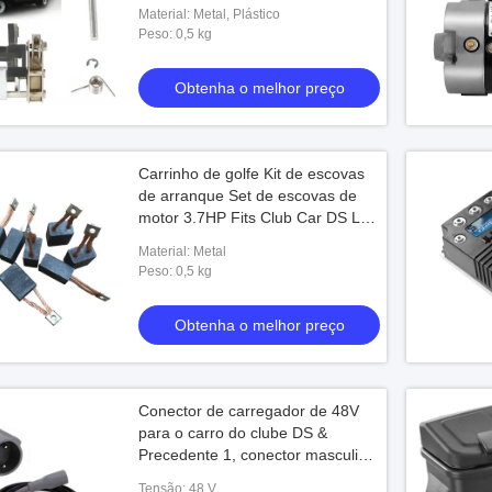
carro precedente 04-09
Material: Metal, Plástico
Peso: 0,5 kg
Obtenha o melhor preço
Carrinho de golfe Kit de escovas
de arranque Set de escovas de
motor 3.7HP Fits Club Car DS L6
L8 8-Passageiro Substituição
Material: Metal
OEM 102938601
Peso: 0,5 kg
Obtenha o melhor preço
Conector de carregador de 48V
para o carro do clube DS &
Precedente 1, conector masculino
de 3 pines com cabo DC, substitui
Tensão: 48 V