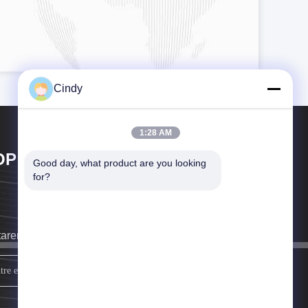
Cindy
1:28 AM
OP GOLF CO.,LTD
Good day, what product are you looking 
for?
taremos a ligar-lhe o mais depressa possível.
assine acima