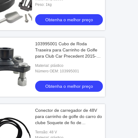
Peso: 1kg
Obtenha o melhor preço
103995001 Cubo de Roda
Traseira para Carrinho de Golfe
para Club Car Precedent 2015-
2019
Material: plástico
Número OEM: 103995001
Obtenha o melhor preço
Conector de carregador de 48V
para carrinho de golfe do carro do
 para a frente do clube do ritmo
Pneu de carrinho de golfe TOP 22
clube Soquete de fio de
claro legal da rua de 12 volts
4Ply adequado para EZGO/Club
carregamento # 101828901
Car/Yamaha
Tensão: 48 V
Material: plástico