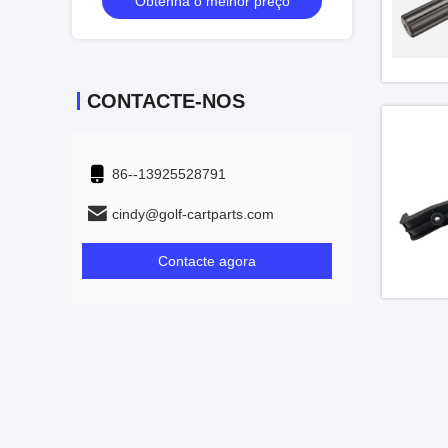
preço
Obtenha o melhor preço
Obtenha
CONTACTE-NOS
86--13925528791
cindy@golf-cartparts.com
Contacte agora