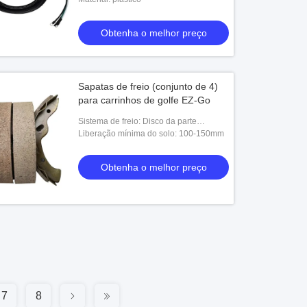
Obtenha o melhor preço
Obtenha o melhor preço
Obtenha o melhor preço
Sapatas de freio (conjunto de 4)
para carrinhos de golfe EZ-Go
Sistema de freio: Disco da parte
dianteira disc+Rear
Liberação mínima do solo: 100-150mm
Obtenha o melhor preço
7
8