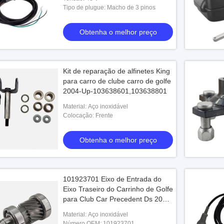
OEM # 101828901 103429001
Tipo de plugue: Macho de 3 pinos
101128901
Obtenha o melhor preço
Kit de reparação de alfinetes King
para carro de clube carro de golfe
2004-Up-103638601,103638801
Material: Aço inoxidável
Colocação: Frente
Obtenha o melhor preço
101923701 Eixo de Entrada do
Eixo Traseiro do Carrinho de Golfe
s elétricos legais de
Borda SUPERIOR preta do jogo 14x7
Carro
para Club Car Precedent Ds 2004-
oas
Alu da roda do pneumático 22x10-14 do
jogo 
em diante
carrinho de golfe
Material: Aço inoxidável
Número OEM: 101923701