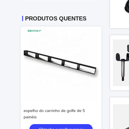
PRODUTOS QUENTES
os de golfe
espelho do carrinho de golfe de 5
48V 4KW Carrinho
painéis
rua para 2 pess