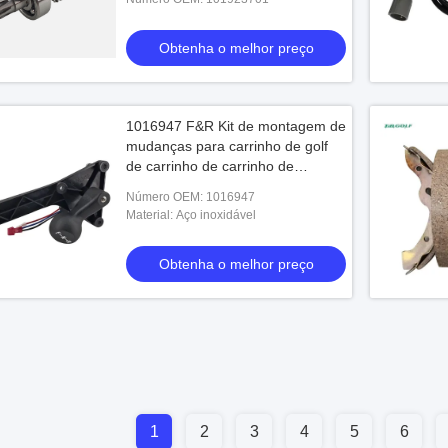
 o melhor preço
Obtenha o melhor preço
Obtenha o melhor preço
1016947 F&R Kit de montagem de
mudanças para carrinho de golf
de carrinho de carrinho de
carrinho
Número OEM: 1016947
Material: Aço inoxidável
Obtenha o melhor preço
1
2
3
4
5
6