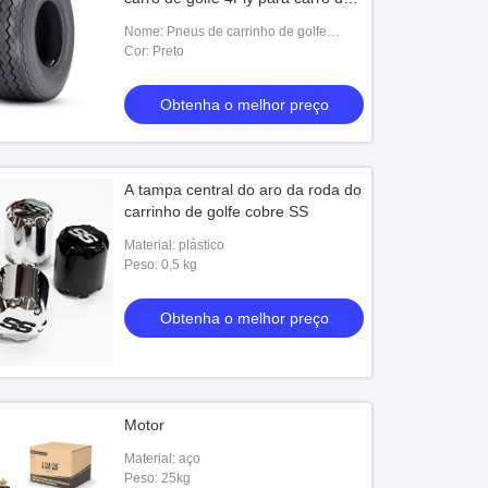
clube ezgo
Nome: Pneus de carrinho de golfe
18X8.50-8
Cor: Preto
Obtenha o melhor preço
A tampa central do aro da roda do
carrinho de golfe cobre SS
Material: plástico
Peso: 0,5 kg
Obtenha o melhor preço
Motor
Material: aço
Peso: 25kg