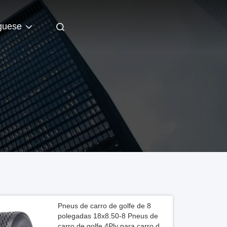
guese
Pneus de carro de golfe de 8
polegadas 18x8.50-8 Pneus de
carro de golfe 4Ply para carro de