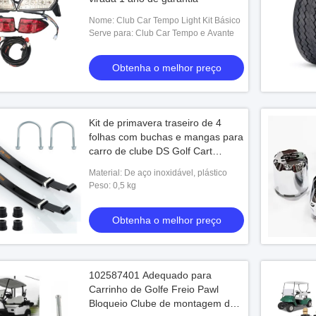
Nome: Club Car Tempo Light Kit Básico
Serve para: Club Car Tempo e Avante
Obtenha o melhor preço
Kit de primavera traseiro de 4
folhas com buchas e mangas para
carro de clube DS Golf Cart
1014675
Material: De aço inoxidável, plástico
Peso: 0,5 kg
Obtenha o melhor preço
102587401 Adequado para
Carrinho de Golfe Freio Pawl
Bloqueio Clube de montagem de