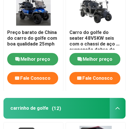
Preço barato de China
Carro do golfe do
do carro do golfe com
seater 48V5KW seis
boa qualidade 25mph
com o chassi de aço da
suspensão dobro do
braço de A feito em
Melhor preço
Melhor preço
China
Fale Conosco
Fale Conosco
carrinho de golfe
(12)