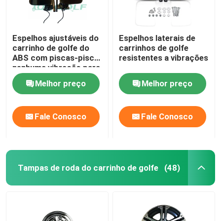
Espelhos ajustáveis do
Espelhos laterais de
carrinho de golfe do
carrinhos de golfe
ABS com piscas-pisca
resistentes a vibrações
nenhuma vibração para
o carro do clube do
Melhor preço
Melhor preço
carro do golfe
Fale Conosco
Fale Conosco
Tampas de roda do carrinho de golfe
(48)