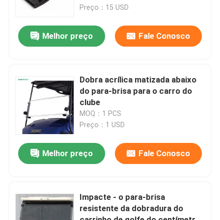
ajustaram-se de 2
Preço：15 USD
Excursão da fábrica
Melhor preço
Fale Conosco
Controle da qualidade
Dobra acrílica matizada abaixo
Contato E.U.
do para-brisa para o carro do
clube
MOQ：1 PCS
Notícia
Preço：1 USD
Espelhos do lado do carrinho de golfe
Melhor preço
Fale Conosco
Tampas de roda do carrinho de golfe
Impacte - o para-brisa
resistente da dobradura do
Painel do carrinho de golfe
carrinho de golfe do centímetro