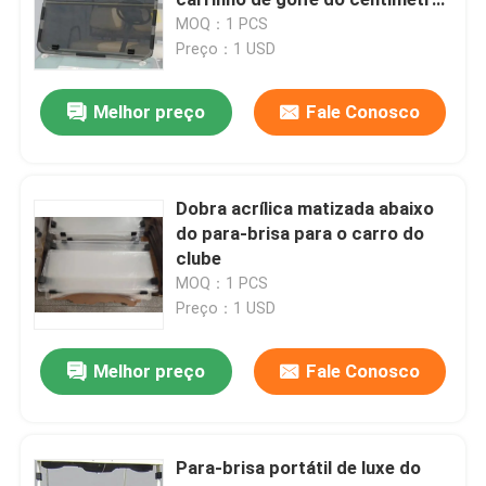
cúbico DS 82-2000.5
MOQ：1 PCS
Preço：1 USD
carrinho de golfe
Melhor preço
Fale Conosco
Carrinho de golfe elétrico
Jogo claro conduzido carrinho de golfe
Dobra acrílica matizada abaixo
do para-brisa para o carro do
clube
Jogos do elevador do carrinho de golfe do clube
MOQ：1 PCS
Preço：1 USD
Alargamentos do para-choque do carrinho de golfe
Melhor preço
Fale Conosco
Pneus da rua do carrinho de golfe
Para-brisa portátil de luxe do
Motor elétrico com erros do golfe