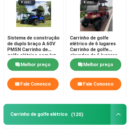
Sistema de construção
Carrinho de golfe
de duplo braço A 60V
elétrico de 6 lugares
PMSN Carrinho de
Carrinho de golfe
golfe elétrico com luz
elevador de 6 lugares
RGB
Carrinho de golfe
Melhor preço
Melhor preço
elétrico de 6 lugares
Fale Conosco
Fale Conosco
Carrinho de golfe elétrico
(120)