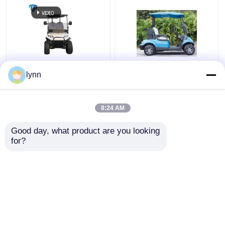
A velocidade máxima
48V 4KW Carrinhos
lynn
25Km/h 48V/5kw 4
elétricos legais de rua
Seater levantou o
para 2 pessoas
carrinho de golfe com
8:24 AM
assentos traseiros
Melhor preço
Melhor preço
Good day, what product are you looking 
for?
Fale Conosco
Fale Conosco
Veja mais