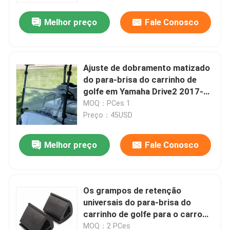
Melhor preço
Fale Conosco
Ajuste de dobramento matizado
do para-brisa do carrinho de
golfe em Yamaha Drive2 2017-
Up
MOQ：PCes 1
Preço：45USD
Melhor preço
Fale Conosco
Casa
Os grampos de retenção
Produtos
universais do para-brisa do
carrinho de golfe para o carro
Yamaha do clube de EZGO
Sobre nós
MOQ：2 PCes