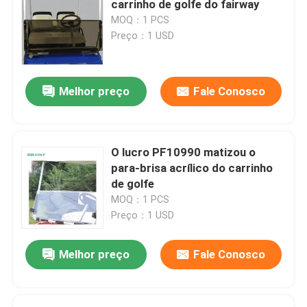
carrinho de golfe do fairway
MOQ：1 PCS
Carrinho de golfe Flip Seat
Preço：1 USD
Cercos do carrinho de golfe
Melhor preço
Fale Conosco
Para-brisa do carrinho de golfe
O lucro PF10990 matizou o
Peças do OEM do carro do clube
para-brisa acrílico do carrinho
de golfe
MOQ：1 PCS
Bateria de lítio do carrinho de golfe
Preço：1 USD
Peças do carrinho de golfe LVTONG
Melhor preço
Fale Conosco
Peças de serviço ÍCONE