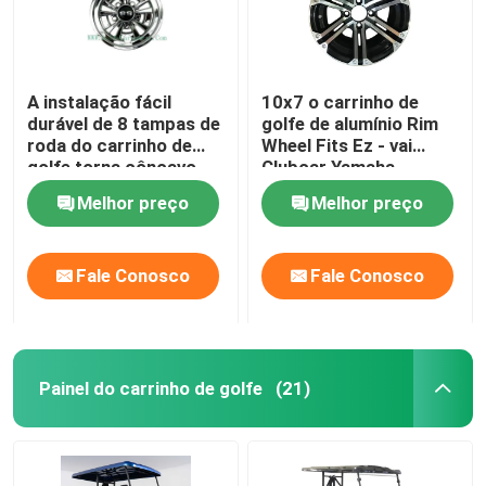
A instalação fácil
10x7 o carrinho de
durável de 8 tampas de
golfe de alumínio Rim
roda do carrinho de
Wheel Fits Ez - vai
golfe torna côncavo
Clubcar Yamaha
profundamente o preto
Tomberlin Harley
Melhor preço
Melhor preço
brilhante
Fale Conosco
Fale Conosco
Painel do carrinho de golfe
(21)