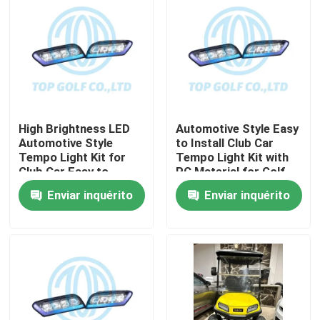
High Brightness LED
Automotive Style Easy
Automotive Style
to Install Club Car
Tempo Light Kit for
Tempo Light Kit with
Club Car Easy to
PC Material for Golf
Install Golf Cart LED
Cart LED Light Kit
Enviar inquérito
Enviar inquérito
Light Kit
Casa
Produtos
Sobre nós