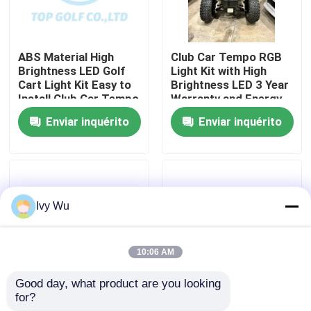
Excursão da fábrica
ABS Material High
Club Car Tempo RGB
Brightness LED Golf
Light Kit with High
Controle da qualidade
Cart Light Kit Easy to
Brightness LED 3 Year
Install Club Car Tempo
Warranty and Energy
Saving 12V Voltage
Enviar inquérito
Enviar inquérito
Contato E.U.
Notícia
Ivy Wu
Espelhos do lado do carrinho de golfe
10:06 AM
Tampas de roda do carrinho de golfe
Good day, what product are you looking 
for?
600-1700W Golf Cart
600-1700W 12V LED
Painel do carrinho de golfe