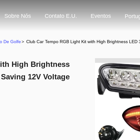
Sobre Nós
Contato E.U.
Eventos
Portu
o De Golfe
>
Club Car Tempo RGB Light Kit with High Brightness LED 
ith High Brightness
 Saving 12V Voltage