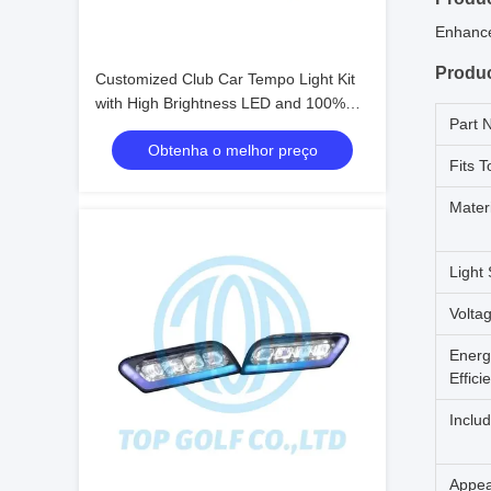
Enhance 
Produc
Customized Club Car Tempo Light Kit
with High Brightness LED and 100%
Part 
OEM Fit for Golf Cart
Obtenha o melhor preço
Fits T
Materi
Light
Volta
Energ
Effici
Includ
Appea