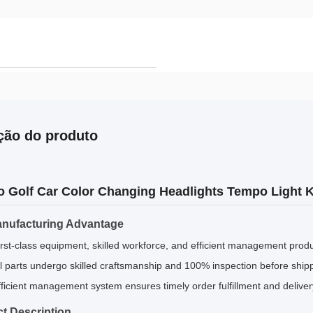
ção do produto
 Golf Car Color Changing Headlights Tempo Light K
nufacturing Advantage
irst-class equipment, skilled workforce, and efficient management produ
ll parts undergo skilled craftsmanship and 100% inspection before ship
fficient management system ensures timely order fulfillment and deliver
t Description