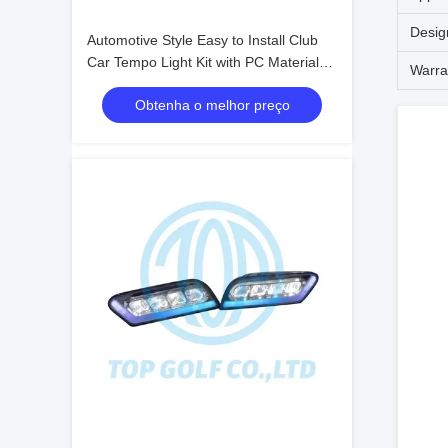
Desig
Automotive Style Easy to Install Club
Car Tempo Light Kit with PC Material
Warra
for Golf Cart LED Light Kit
Obtenha o melhor preço