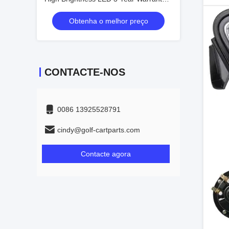
and Energy Saving 12V Voltage
Obtenha o melhor preço
CONTACTE-NOS
0086 13925528791
cindy@golf-cartparts.com
Contacte agora