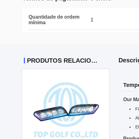
Quantidade de ordem
1
mínima
Descri
PRODUTOS RELACIONADOS
Tempo
Our Ma
F
A
E
Produc