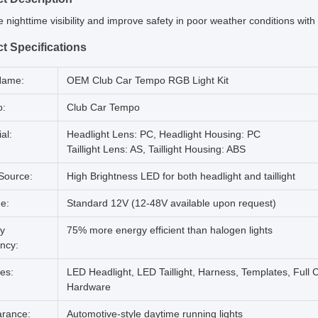
nighttime visibility and improve safety in poor weather conditions with
t Specifications
Name:
OEM Club Car Tempo RGB Light Kit
o:
Club Car Tempo
al:
Headlight Lens: PC, Headlight Housing: PC
Taillight Lens: AS, Taillight Housing: ABS
 Source:
High Brightness LED for both headlight and taillight
ge:
Standard 12V (12-48V available upon request)
y
75% more energy efficient than halogen lights
ency:
es:
LED Headlight, LED Taillight, Harness, Templates, Full Co
Hardware
rance:
Automotive-style daytime running lights