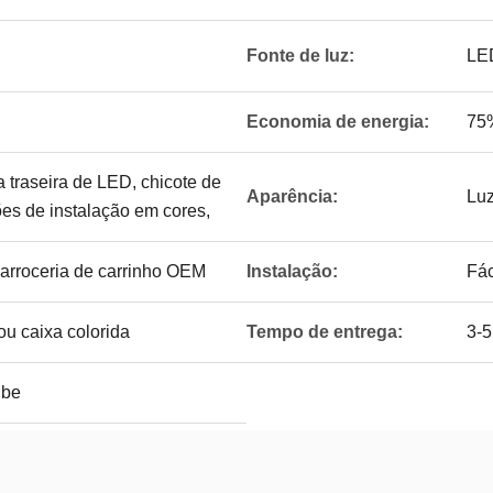
Fonte de luz:
LED
Economia de energia:
75
a traseira de LED, chicote de
Aparência:
Luz
ões de instalação em cores,
arroceria de carrinho OEM
Instalação:
Fác
u caixa colorida
Tempo de entrega:
3-5
ube