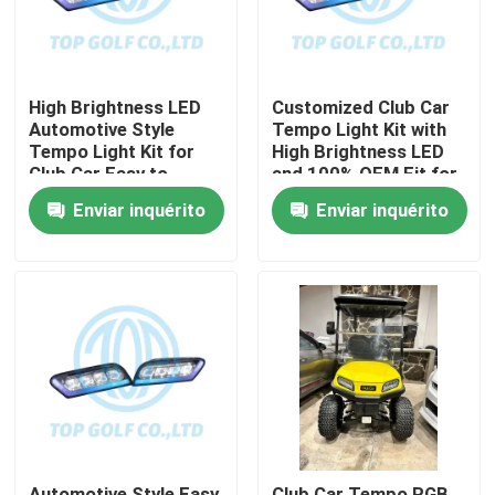
High Brightness LED
Customized Club Car
Automotive Style
Tempo Light Kit with
Tempo Light Kit for
High Brightness LED
Club Car Easy to
and 100% OEM Fit for
Install Golf Cart LED
Golf Cart
Enviar inquérito
Enviar inquérito
Light Kit
Casa
Produtos
Sobre nós
Automotive Style Easy
Club Car Tempo RGB