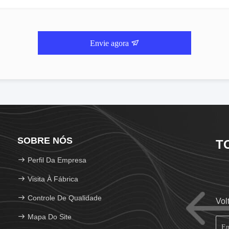
Envie agora
SOBRE NÓS
T
Perfil Da Empresa
Visita À Fábrica
Controle De Qualidade
Vol
Mapa Do Site