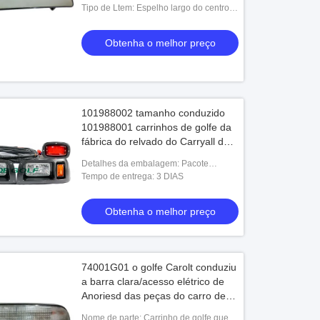
lado do carrinho de golfe
Tipo de Ltem: Espelho largo do centro
do Rearview do ângulo de UTV
Obtenha o melhor preço
101988002 tamanho conduzido
101988001 carrinhos de golfe da
fábrica do relvado do Carryall do
DS do carro do jogo da luz/clube &
Detalhes da embalagem: Pacote
faróis laterais aptos
exportado qualidade da altura
Tempo de entrega: 3 DIAS
Obtenha o melhor preço
74001G01 o golfe Carolt conduziu
a barra clara/acesso elétrico de
Anoriesd das peças do carro de
Gf
Nome de parte: Carrinho de golfe que