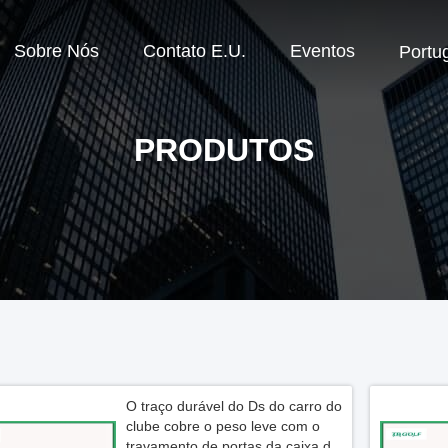
Sobre Nós
Contato E.U.
Eventos
Portu
PRODUTOS
O traço durável do Ds do carro do
clube cobre o peso leve com o
travamento de portas da caixa de