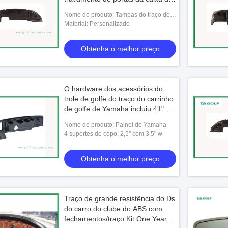
luva
Nome de produto: Tampas do traço do
carro do clube
Material: Personalizado
Obtenha o melhor preço
O hardware dos acessórios do
trole de golfe do traço do carrinho
de golfe de Yamaha incluiu 41" L
X 9,5" H X 7" W
Nome de produto: Painel de Yamaha
4 suportes de copo: 2,5" com 3,5" w
Obtenha o melhor preço
Traço de grande resistência do Ds
do carro do clube do ABS com
fechamentos/traço Kit One Years