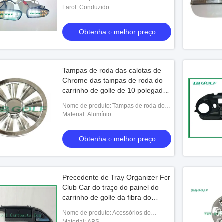
Farol: Conduzido
Obtenha o melhor preço
Tampas de roda das calotas de
Chrome das tampas de roda do
carrinho de golfe de 10 polegadas
para o carro do clube
Nome de produto: Tampas de roda do
carro do golfe
Material: Alumínio
Obtenha o melhor preço
Precedente de Tray Organizer For
Club Car do traço do painel do
carrinho de golfe da fibra do
carbono
Nome de produto: Acessórios do
carrinho de golfe
Material: ABS