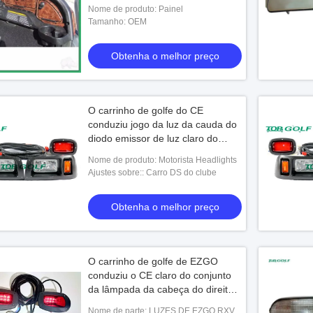
Warranty do carrinho de golfe
Nome de produto: Painel
Tamanho: OEM
Obtenha o melhor preço
O carrinho de golfe do CE
conduziu jogo da luz da cauda do
diodo emissor de luz claro do
passageiro/motorista do DS do
Nome de produto: Motorista Headlights
jogo
Ajustes sobre:: Carro DS do clube
Obtenha o melhor preço
O carrinho de golfe de EZGO
conduziu o CE claro do conjunto
da lâmpada da cabeça do direito
do jogo 607438 RXV aprovado
Nome de parte: LUZES DE EZGO RXV