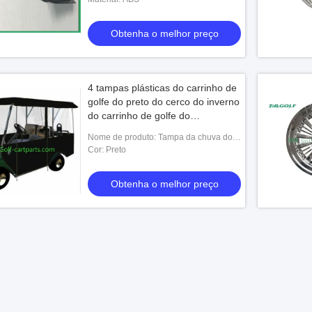
s elétricos legais de
Borda SUPERIOR preta do jogo 14x7
Pneu
oas
Alu da roda do pneumático 22x10-14 do
4Ply
carrinho de golfe
Obtenha o melhor preço
Car/
 o melhor preço
Obtenha o melhor preço
4 tampas plásticas do carrinho de
golfe do preto do cerco do inverno
do carrinho de golfe do
passageiro
Nome de produto: Tampa da chuva do
carrinho de golfe
Cor: Preto
Obtenha o melhor preço