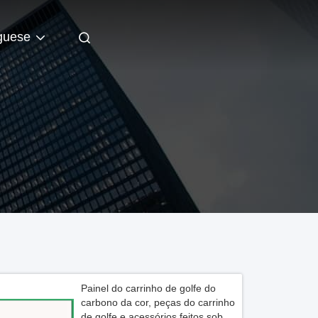
guese
Painel do carrinho de golfe do
carbono da cor, peças do carrinho
de golfe e acessórios feitos sob