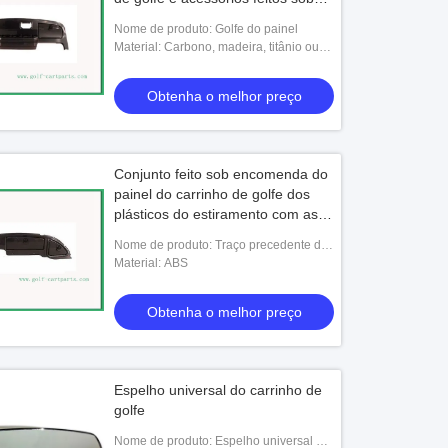
encomenda
Nome de produto: Golfe do painel
Material: Carbono, madeira, titânio ou
personalizado
Obtenha o melhor preço
Conjunto feito sob encomenda do
painel do carrinho de golfe dos
plásticos do estiramento com as
duas caixas de luva
Nome de produto: Traço precedente do
carro do clube
Material: ABS
Obtenha o melhor preço
Espelho universal do carrinho de
golfe
Nome de produto: Espelho universal do