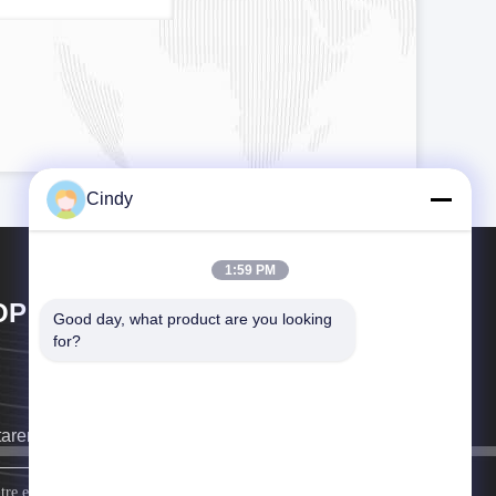
Cindy
1:59 PM
OP GOLF CO.,LTD
Good day, what product are you looking 
for?
taremos a ligar-lhe o mais depressa possível.
assine acima