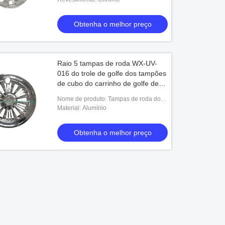
 de carrinho de golfe TOP 22*10-14
Carro para a frente do clube do ri
 adequado para EZGO/Club
jogo claro legal da rua de 12 volts
Yamaha
Obtenha o melhor preço
Obtenha o melhor preço
Obtenha o melhor preço
Raio 5 tampas de roda WX-UV-
016 do trole de golfe dos tampões
de cubo do carrinho de golfe de
10 polegadas
Nome de produto: Tampas de roda do
carro do golfe
Material: Alumínio
Obtenha o melhor preço