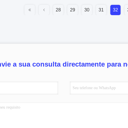
28
29
30
31
32
vie a sua consulta directamente para 