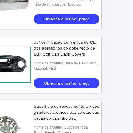
prende Kit Multi
Tipo do combustível: Elétrico
Obtenha o melhor preço
08" certificação com erros do CE
dos acessórios do golfe régio de
Burl Golf Cart Dash Covers
Nome de produto: Traço do Ds do carro
do clube
Material: ABS
Obtenha o melhor preço
Superfície de revestimento UV dos
giradores elétricos das calotas das
peças do carrinho de
golfe/carrinho de golfe
Nome de produto: Cubos de roda
Revestimento: Chrome