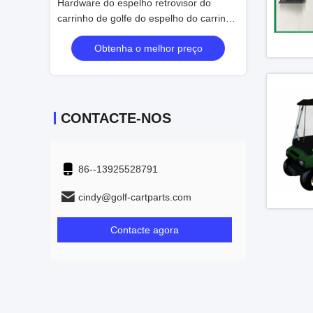
de golfe
Hardware do espelho retrovisor do
48V 4KW Carrinho
bração
carrinho de golfe do espelho do carrinho
rua para 2 pess
olfe
de golfe de 5 painéis/180 graus incluído
preço
Obtenha o melhor preço
Obtenha
CONTACTE-NOS
86--13925528791
cindy@golf-cartparts.com
Contacte agora