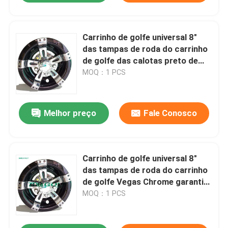
Carrinho de golfe universal 8"
das tampas de roda do carrinho
de golfe das calotas preto de
Vegas Chrome
MOQ：1 PCS
Melhor preço
Fale Conosco
Carrinho de golfe universal 8"
das tampas de roda do carrinho
de golfe Vegas Chrome garantia
de 1 ano
MOQ：1 PCS