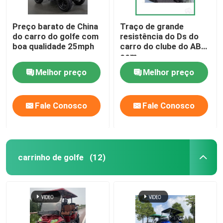
Preço barato de China
Traço de grande
do carro do golfe com
resistência do Ds do
boa qualidade 25mph
carro do clube do ABS
com
fechamentos/traço Kit
Melhor preço
Melhor preço
One Years Warranty do
carrinho de golfe
Fale Conosco
Fale Conosco
carrinho de golfe
(12)