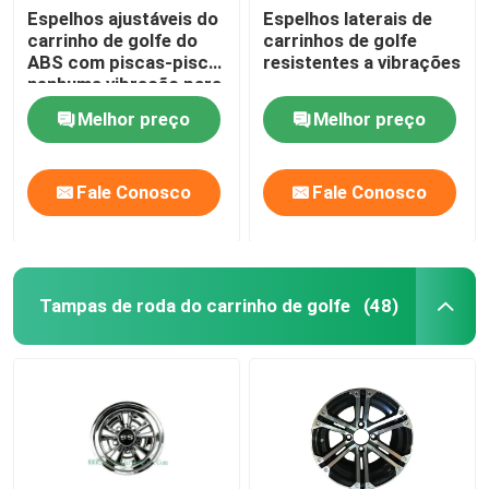
Espelhos ajustáveis do
Espelhos laterais de
carrinho de golfe do
carrinhos de golfe
ABS com piscas-pisca
resistentes a vibrações
nenhuma vibração para
o carro do clube do
Melhor preço
Melhor preço
carro do golfe
Fale Conosco
Fale Conosco
Tampas de roda do carrinho de golfe
(48)