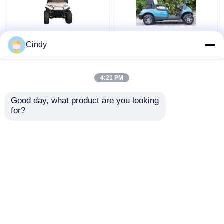
A velocidade máxima
48V 4KW Carrinhos
Cindy
25Km/h 48V/5kw 4
elétricos legais de rua
Seater levantou o
para 2 pessoas
carrinho de golfe com
4:21 PM
assentos traseiros
Melhor preço
Melhor preço
Good day, what product are you looking 
for?
Fale Conosco
Fale Conosco
Veja mais
Casa
Mapa do Site
Fale Conosco
Desktop Site
Mapa do Site
Política de Privacidade