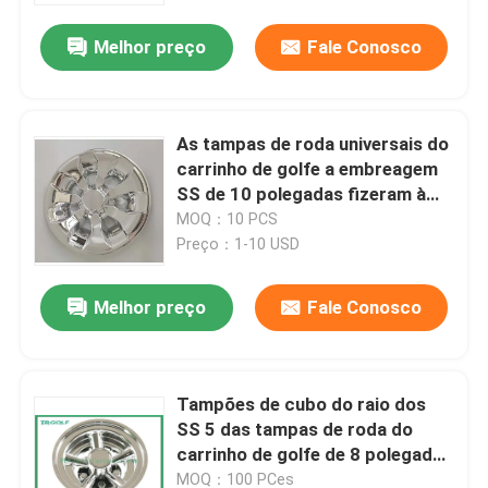
Melhor preço
Fale Conosco
As tampas de roda universais do
carrinho de golfe a embreagem
SS de 10 polegadas fizeram à
máquina a instalação fácil
MOQ：10 PCS
Preço：1-10 USD
Melhor preço
Fale Conosco
Casa
Tampões de cubo do raio dos
Produtos
SS 5 das tampas de roda do
carrinho de golfe de 8 polegadas
para as rodas de aço 330g
Sobre nós
MOQ：100 PCes