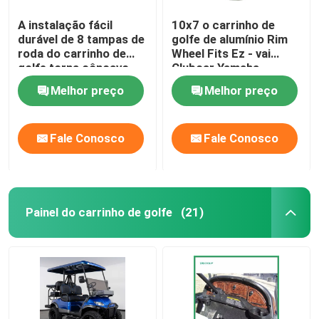
A instalação fácil
10x7 o carrinho de
durável de 8 tampas de
golfe de alumínio Rim
roda do carrinho de
Wheel Fits Ez - vai
golfe torna côncavo
Clubcar Yamaha
profundamente o preto
Tomberlin Harley
Melhor preço
Melhor preço
brilhante
Fale Conosco
Fale Conosco
Painel do carrinho de golfe
(21)