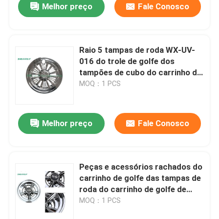
Melhor preço
Fale Conosco
Raio 5 tampas de roda WX-UV-
016 do trole de golfe dos
tampões de cubo do carrinho de
golfe de 10 polegadas
MOQ：1 PCS
Melhor preço
Fale Conosco
Peças e acessórios rachados do
carrinho de golfe das tampas de
roda do carrinho de golfe de
Chrome do raio
MOQ：1 PCS