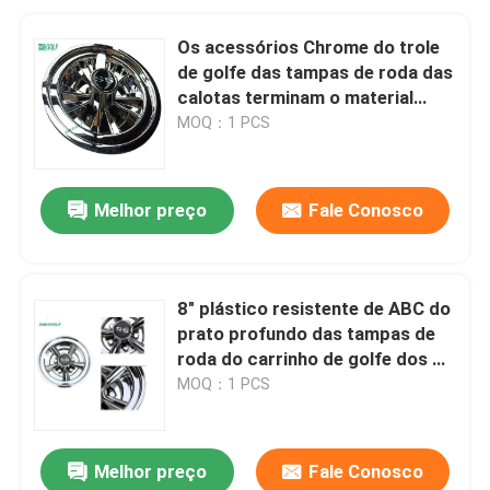
Os acessórios Chrome do trole
de golfe das tampas de roda das
calotas terminam o material
plástico
MOQ：1 PCS
Melhor preço
Fale Conosco
8" plástico resistente de ABC do
prato profundo das tampas de
roda do carrinho de golfe dos Ss
para o carro de Yamaha
MOQ：1 PCS
Melhor preço
Fale Conosco