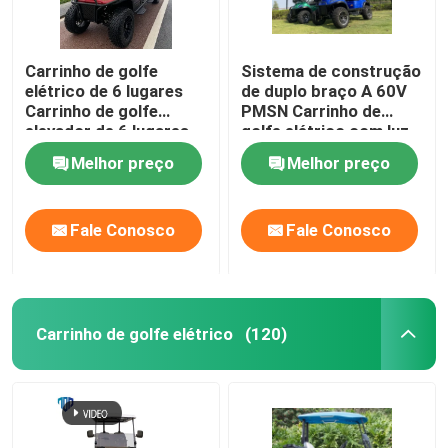
Carrinho de golfe
Sistema de construção
elétrico de 6 lugares
de duplo braço A 60V
Carrinho de golfe
PMSN Carrinho de
elevador de 6 lugares
golfe elétrico com luz
Carrinho de golfe
RGB
Melhor preço
Melhor preço
elétrico de 6 lugares
Fale Conosco
Fale Conosco
Carrinho de golfe elétrico
(120)