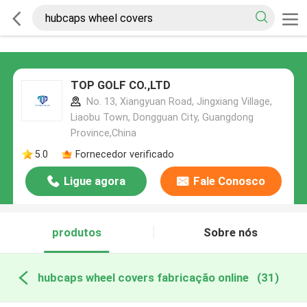
TOP GOLF CO.,LTD
No. 13, Xiangyuan Road, Jingxiang Village,
Liaobu Town, Dongguan City, Guangdong
Province,China
5.0
Fornecedor verificado
Ligue agora
Fale Conosco
produtos
Sobre nós
hubcaps wheel covers fabricação online
(31)