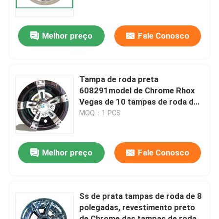
Excursão da fábrica
Melhor preço
Fale Conosco
Controle da qualidade
Tampa de roda preta
Contato E.U.
608291model de Chrome Rhox
Vegas de 10 tampas de roda do
carrinho de golfe da polegada
MOQ：1 PCS
Notícia
Espelhos do lado do carrinho de golfe
Melhor preço
Fale Conosco
Tampas de roda do carrinho de golfe
Ss de prata tampas de roda de 8
polegadas, revestimento preto
Painel do carrinho de golfe
de Chrome das tampas de roda