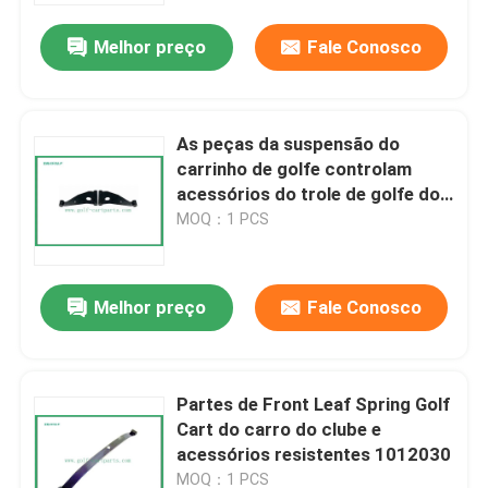
Melhor preço
Fale Conosco
As peças da suspensão do
carrinho de golfe controlam
acessórios do trole de golfe do
braço 103388501
MOQ：1 PCS
Melhor preço
Fale Conosco
Casa
Partes de Front Leaf Spring Golf
Produtos
Cart do carro do clube e
acessórios resistentes 1012030
Sobre nós
MOQ：1 PCS