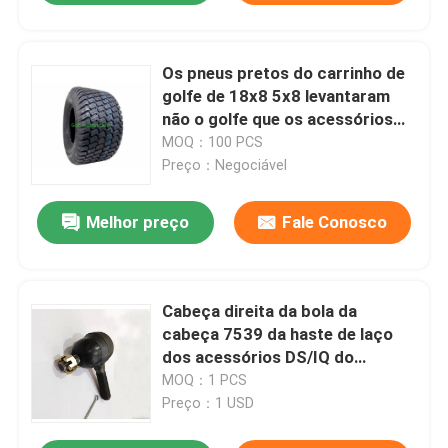
Os pneus pretos do carrinho de
golfe de 18x8 5x8 levantaram
não o golfe que os acessórios
com erros 4 EMPARELHAM a
MOQ：100 PCS
avaliação de Plyer
Preço：Negociável
Melhor preço
Fale Conosco
Cabeça direita da bola da
cabeça 7539 da haste de laço
dos acessórios DS/IQ do
carrinho de golfe ortodôntica
MOQ：1 PCS
Preço：1 USD