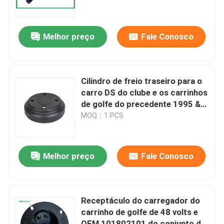
Excursão da fábrica
Melhor preço
Fale Conosco
Controle da qualidade
Cilindro de freio traseiro para o
Contato E.U.
carro DS do clube e os carrinhos
de golfe do precedente 1995 &
acima
MOQ：1 PCS
Notícia
Espelhos do lado do carrinho de golfe
Melhor preço
Fale Conosco
Tampas de roda do carrinho de golfe
Receptáculo do carregador do
carrinho de golfe de 48 volts e
Painel do carrinho de golfe
OEM 101802101 do conjunto do