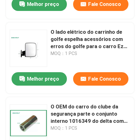
Melhor preço
Fale Conosco
O lado elétrico do carrinho de
golfe espelha acessórios com
erros do golfe para o carro Ezgo
e Yamaha do clube
MOQ：1 PCS
Melhor preço
Fale Conosco
O OEM do carro do clube da
segurança parte o conjunto
interno 1016349 do delta com
erros curto da luva
MOQ：1 PCS