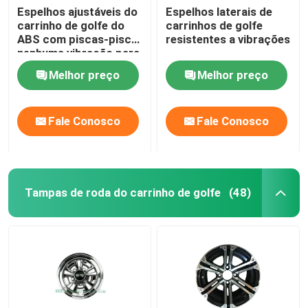
Espelhos ajustáveis do
Espelhos laterais de
carrinho de golfe do
carrinhos de golfe
ABS com piscas-pisca
resistentes a vibrações
nenhuma vibração para
o carro do clube do
Melhor preço
Melhor preço
carro do golfe
Fale Conosco
Fale Conosco
Tampas de roda do carrinho de golfe
(48)