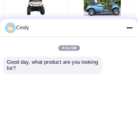
A velocidade máxima
48V 4KW Carrinhos
Cindy
25Km/h 48V/5kw 4
elétricos legais de rua
Seater levantou o
para 2 pessoas
carrinho de golfe com
4:14 AM
assentos traseiros
Melhor preço
Melhor preço
Good day, what product are you looking 
for?
Fale Conosco
Fale Conosco
Veja mais
Casa
Mapa do Site
Fale Conosco
Desktop Site
Mapa do Site
Política de Privacidade