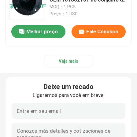
fusível
MOQ：1 PCS
Preço：1 USD
carrinho de golfe
Melhor preço
Fale Conosco
Carrinho de golfe elétrico
Jogo claro conduzido carrinho de golfe
Veja mais
Jogos do elevador do carrinho de golfe do clube
Deixe um recado
Alargamentos do para-choque do carrinho de golfe
Ligaremos para você em breve!
Pneus da rua do carrinho de golfe
Motor elétrico com erros do golfe