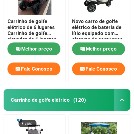
Carrinho de golfe
Novo carro de golfe
elétrico de 6 lugares
elétrico de bateria de
Carrinho de golfe
lítio equipado com
elevador de 6 lugares
sistema de segurança
Carrinho de golfe
para turismo
Melhor preço
Melhor preço
elétrico de 6 lugares
Fale Conosco
Fale Conosco
Carrinho de golfe elétrico
(120)