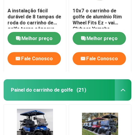
A instalação fácil
10x7 o carrinho de
durável de 8 tampas de
golfe de alumínio Rim
roda do carrinho de
Wheel Fits Ez - vai
golfe torna côncavo
Clubcar Yamaha
profundamente o preto
Tomberlin Harley
Melhor preço
Melhor preço
brilhante
Fale Conosco
Fale Conosco
Painel do carrinho de golfe
(21)