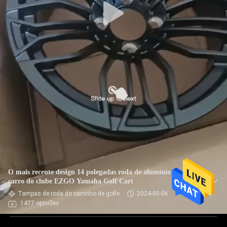
O mais recente design 14 polegadas roda de alumínio para o
carro do clube EZGO Yamaha Golf Cart
Tampas de roda do carrinho de golfe
2024-05-06
1477 opiniões