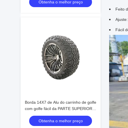
Obtenha o melhor preço
Feito d
Ajuste
Fácil d
Borda 14X7 de Alu do carrinho de golfe
com golfe fácil da PARTE SUPERIOR
da instalação 23X10.5-14
Obtenha o melhor preço