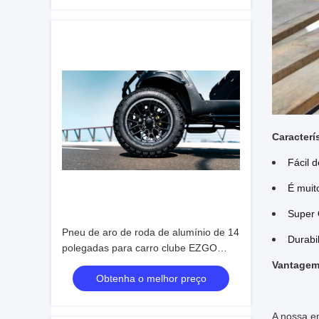
Caracterí
Fácil d
É muit
Super 
Pneu de aro de roda de alumínio de 14
Durabi
polegadas para carro clube EZGO
Yamaha uso TOP Golf
Vantage
Obtenha o melhor preço
A nossa em