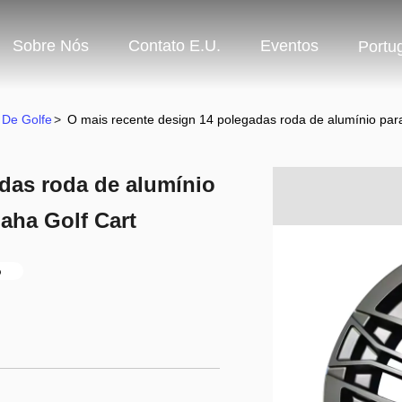
Sobre Nós
Contato E.U.
Eventos
Portu
 De Golfe
>
O mais recente design 14 polegadas roda de alumínio pa
das roda de alumínio
aha Golf Cart
o