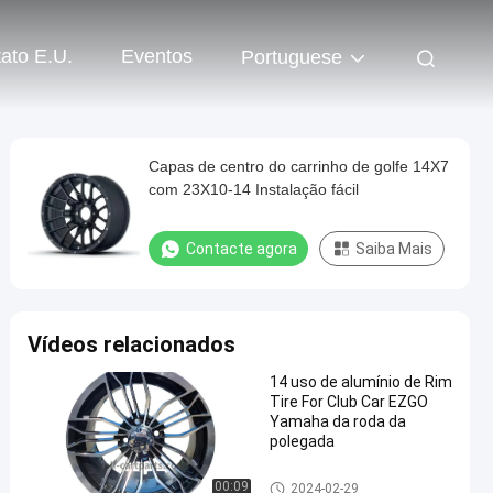
ato E.U.
Eventos
Portuguese
Capas de centro do carrinho de golfe 14X7
com 23X10-14 Instalação fácil
Contacte agora
Saiba Mais
Vídeos relacionados
14 uso de alumínio de Rim
Tire For Club Car EZGO
Yamaha da roda da
polegada
Tampas de roda do carrinho d
00:09
2024-02-29