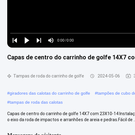
Loaded
:
0%
0:00
/
0:00
Play
Play
Play
Mute
Current
Duration
next
next
Capas de centro do carrinho de golfe 14X7 co
Time
Tampas de roda do carrinho de golfe
2024-05-06
#
giradores das calotas do carrinho de golfe
#
tampões de cubo do
#
tampas de roda das calotas
Capas de centro do carrinho de golfe 14X7 com 23X10-14 Instalaç
o eixo da roda de impactos e arranhões de areia e pedras.Fácil de ..
Mensagens do visitante