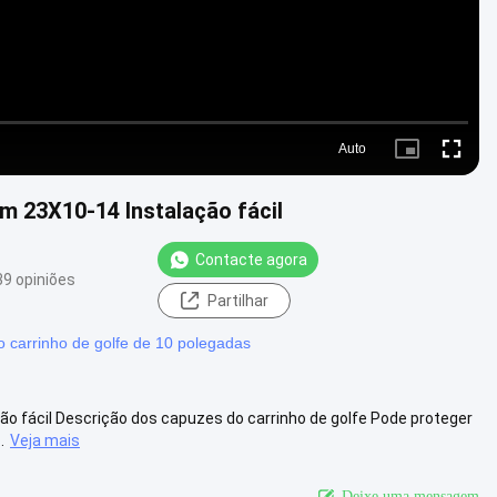
Auto
Picture-
Fullscre
in-
Picture
m 23X10-14 Instalação fácil
Contacte agora
39 opiniões
Partilhar
 carrinho de golfe de 10 polegadas
ão fácil Descrição dos capuzes do carrinho de golfe Pode proteger
.
Veja mais
Deixe uma mensagem