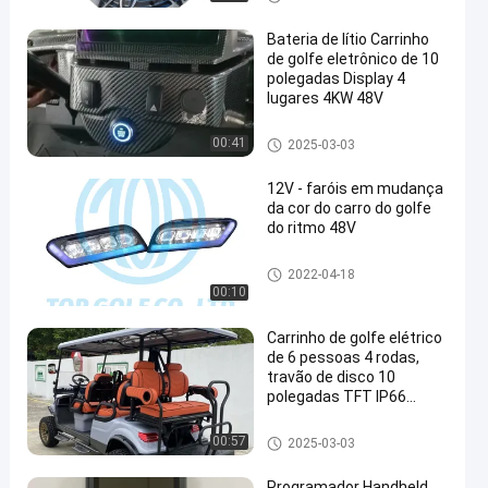
e golfe
Bateria de lítio Carrinho
de golfe eletrônico de 10
polegadas Display 4
lugares 4KW 48V
Carrinho de golfe elétrico
00:41
2025-03-03
en
12V - faróis em mudança
da cor do carro do golfe
do ritmo 48V
Jogo claro conduzido carrinh
2022-04-18
o de golfe
00:10
Carrinho de golfe elétrico
de 6 pessoas 4 rodas,
travão de disco 10
polegadas TFT IP66
Display 6 lugares
Carrinho de golfe elétrico
00:57
2025-03-03
Programador Handheld