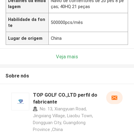
Detalhes da emba
Navio de contentores de 20 pés 8 pe
lagem
ças; 40HQ 21 peças
Habilidade da fon
500000pcs/mês
te
Lugar de origem
China
Veja mais
Sobre nós
TOP GOLF CO.,LTD perfil do
fabricante
No. 13, Xiangyuan Road,
Jingxiang Village, Liaobu Town,
Dongguan City, Guangdong
Province ,China