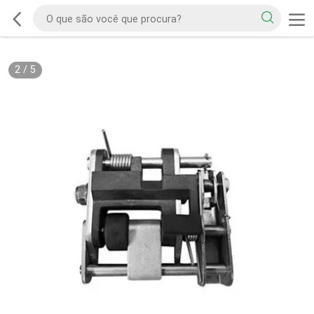
2
/
5