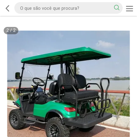
2
/
2