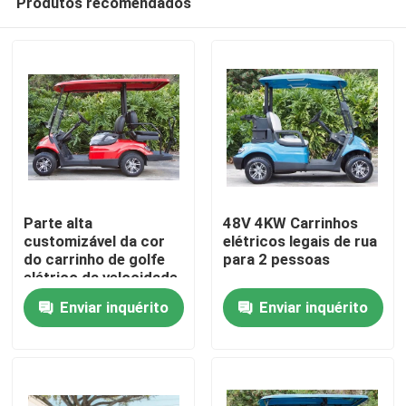
Produtos recomendados
Parte alta
48V 4KW Carrinhos
customizável da cor
elétricos legais de rua
do carrinho de golfe
para 2 pessoas
elétrico da velocidade
Casa
máxima 30mph
Enviar inquérito
Enviar inquérito
atualizável
Produtos
Sobre nós