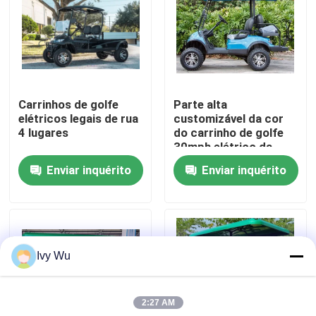
Excursão da fábrica
Controle da qualidade
Carrinhos de golfe
Parte alta
elétricos legais de rua
customizável da cor
Contato E.U.
4 lugares
do carrinho de golfe
30mph elétrico da
velocidade máxima
Enviar inquérito
Enviar inquérito
Notícia
atualizável
Espelhos do lado do carrinho de golfe
Ivy Wu
Tampas de roda do carrinho de golfe
2:27 AM
Painel do carrinho de golfe