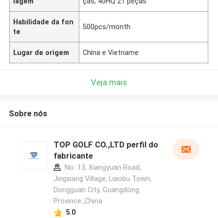
lagem
ças; 40HQ 21 peças
Habilidade da fon
500pcs/month
te
Lugar de origem
China e Vietname
Veja mais
Sobre nós
TOP GOLF CO.,LTD perfil do
fabricante
No. 13, Xiangyuan Road,
Jingxiang Village, Liaobu Town,
Dongguan City, Guangdong
Province ,China
5.0