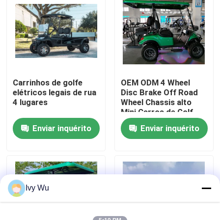
Excursão da fábrica
Controle da qualidade
Carrinhos de golfe
OEM ODM 4 Wheel
Contato E.U.
elétricos legais de rua
Disc Brake Off Road
4 lugares
Wheel Chassis alto
Mini Carros de Golf
Notícia
Elétricos 10
Enviar inquérito
Enviar inquérito
polegadas IP66
Display Carro de Golf
de 4 lugares
Espelhos do lado do carrinho de golfe
Tampas de roda do carrinho de golfe
Ivy Wu
Painel do carrinho de golfe