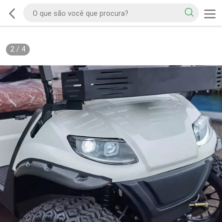
2
/
4