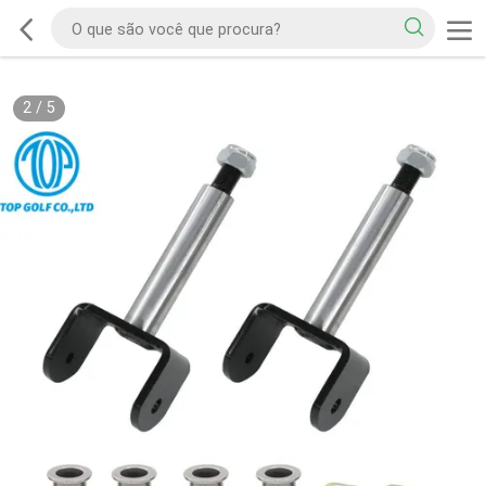
2
/
5