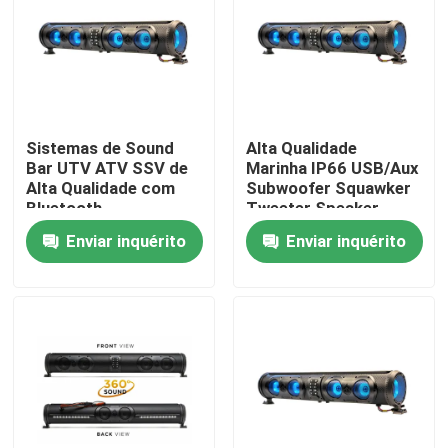
Excursão da fábrica
Controle da qualidade
Sistemas de Sound
Alta Qualidade
Bar UTV ATV SSV de
Marinha IP66 USB/Aux
Contato E.U.
Alta Qualidade com
Subwoofer Squawker
Bluetooth
Tweeter Speaker
Personalizado, 4 Alto-
Carrinho de Golf
Enviar inquérito
Enviar inquérito
Notícia
falantes, Controle
Elétrico Bluetooth
Remoto, à Prova
Sound Bar
d'Água IP66, USB
Espelhos do lado do carrinho de golfe
Tampas de roda do carrinho de golfe
Painel do carrinho de golfe