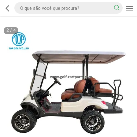
2
/
4