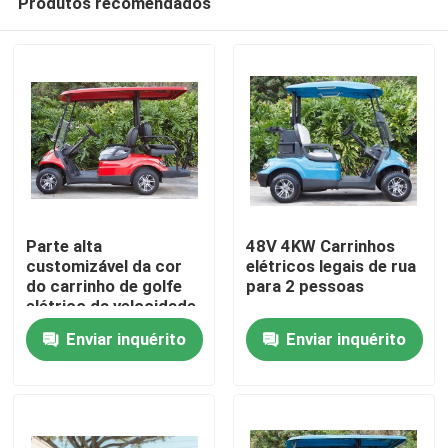
Produtos recomendados
Parte alta
48V 4KW Carrinhos
customizável da cor
elétricos legais de rua
do carrinho de golfe
para 2 pessoas
elétrico da velocidade
Casa
máxima 30mph
Enviar inquérito
Enviar inquérito
atualizável
Produtos
Sobre nós