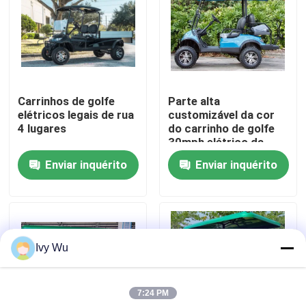
Excursão da fábrica
Controle da qualidade
Carrinhos de golfe
Parte alta
elétricos legais de rua
customizável da cor
Contato E.U.
4 lugares
do carrinho de golfe
30mph elétrico da
velocidade máxima
Enviar inquérito
Enviar inquérito
Notícia
atualizável
Espelhos do lado do carrinho de golfe
Ivy Wu
Tampas de roda do carrinho de golfe
7:24 PM
Painel do carrinho de golfe