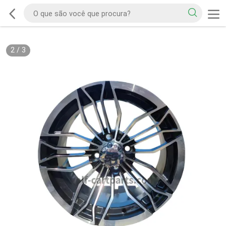
2
/
3