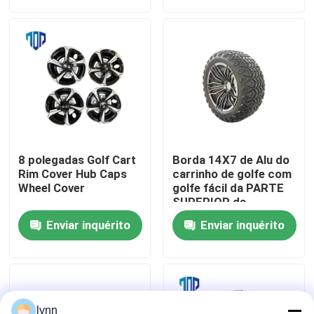
Excursão da fábrica
Controle da qualidade
Contato E.U.
8 polegadas Golf Cart
Borda 14X7 de Alu do
Notícia
Rim Cover Hub Caps
carrinho de golfe com
Wheel Cover
golfe fácil da PARTE
SUPERIOR da
instalação 23X10.5-
Espelhos do lado do carrinho de golfe
Enviar inquérito
Enviar inquérito
14
Tampas de roda do carrinho de golfe
Painel do carrinho de golfe
lynn