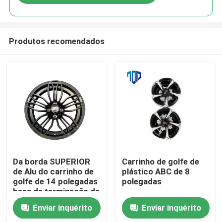
Produtos recomendados
Casa
Da borda SUPERIOR
Carrinho de golfe de
de Alu do carrinho de
plástico ABC de 8
golfe de 14 polegadas
polegadas
Produtos
bens de terminação de
Chrome
Enviar inquérito
Enviar inquérito
Sobre nós