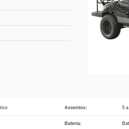
rico
Assentos:
5 a
Bateria:
Bat