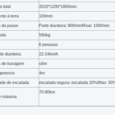
 total
3520*1200*1800mm
nto à terra
100mm
a do passo
Parte dianteira: 900mm/Rear: 1000mm
uido
590kg
6 pessoas
de dianteira
22-24km/h
a de travagem
≤6m
gerencio
4m
de de escalada
escalada segura: escalada 20%/Max: 30
70-80km
m máxima