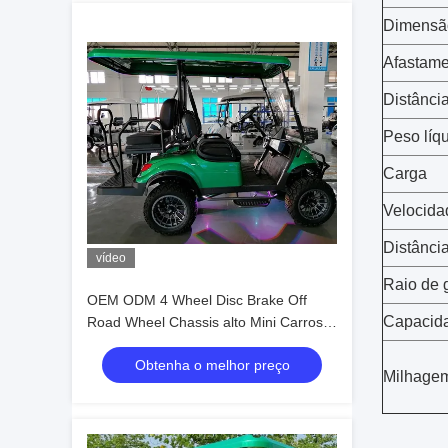
Dimensão
Afastame
Distânci
Peso líq
Carga
Velocida
Distânci
vídeo
Raio de 
OEM ODM 4 Wheel Disc Brake Off
Capacida
Road Wheel Chassis alto Mini Carros
de Golf Elétricos 10 polegadas IP66
Obtenha o melhor preço
Display Carro de Golf de 4 lugares
Milhage