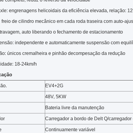
xle: engrenagens helicoidais da eficiência elevada, relação: 12
: freio de cilindro mecânico em cada roda traseira com auto-aju
 travagem, auto liberando o fechamento de estacionamento
ensão: independente e automaticamente suspensão com equilíb
ção: únicos cremalheira e pinhão decompesação da redução
cidade: 18-24km/h
cação
ão.
EV4+2G
48V, 5KW
Bateria livre da manutenção
or
Carregador a bordo de Delt Q/carregador 
e
Continuamente variável