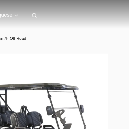
guese
4km/H Off Road