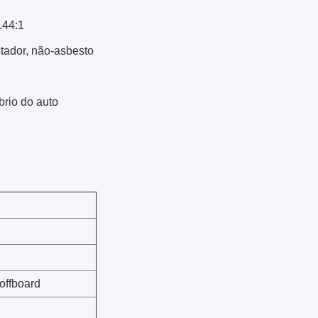
.44:1
stador, não-asbesto
rio do auto
offboard