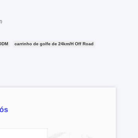
2)
 ODM
carrinho de golfe de 24km/H Off Road
nós