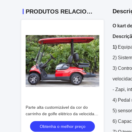
Descri
PRODUTOS RELACIONADOS
O kart d
Descriç
1)
Equip
2) Sistem
3) Contr
velocida
- Zapi, i
4) Pedal
Parte alta customizável da cor do
5) sensor
carrinho de golfe elétrico da velocidade
máxima 30mph atualizável
6) Capac
Obtenha o melhor preço
7) O torq