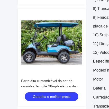
8) Transa
9) Freios
placa de
10) Susp
11) Dire
12) Velo
Especifi
Modelo n
Motor
Parte alta customizável da cor do
carrinho de golfe 30mph elétrico da
Bateria
velocidade máxima atualizável
Obtenha o melhor preço
Carregad
Transaxl