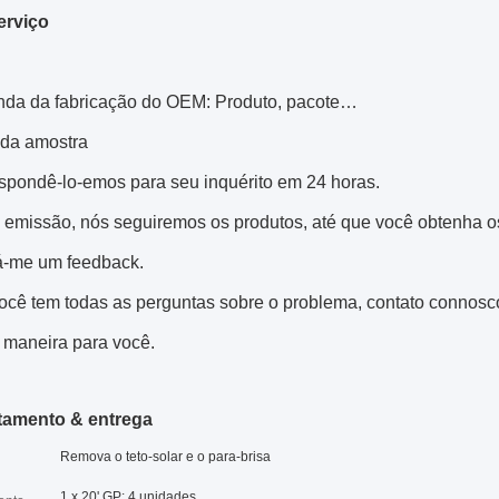
erviço
nda da fabricação do OEM: Produto, pacote…
 da amostra
espondê-lo-emos para seu inquérito em 24 horas.
a emissão, nós seguiremos os produtos, até que você obtenha o
dá-me um feedback.
você tem todas as perguntas sobre o problema, contato connosc
 maneira para você.
amento & entrega
Remova o teto-solar e o para-brisa
1 x 20' GP: 4 unidades