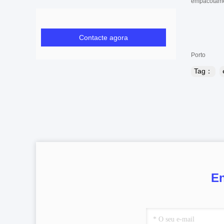
empacotam
Contacte agora
Porto
Tag：
En