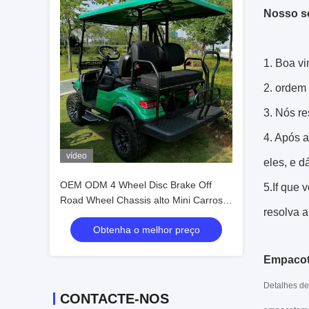
Nosso s
1.
Boa vi
2. ordem
3. Nós r
4. Após 
vídeo
eles, e 
OEM ODM 4 Wheel Disc Brake Off
5.If que 
Road Wheel Chassis alto Mini Carros
resolva a
de Golf Elétricos 10 polegadas IP66
Obtenha o melhor preço
Display Carro de Golf de 4 lugares
Empacot
Detalhes de
CONTACTE-NOS