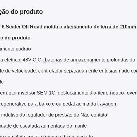
ção do produto
e 6 Seater Off Road molda o afastamento de terra de 110mm
ão do produto
amento padrão
a elétrico: 48V C.C., baterias de armazenamento profundas do 
ole de velocidade: controlador separadamente entusiasmado cont
de
nterruptor inversor SEM-1C, deslocamento dianteiro-neutro-rever
 regenerative para baixo e ou pedal acima da travagem
 indutivo do regulador de pressão do Não-contato
idade de escalada aumentada do monte
ue completo, reduz o reverso da velocidade