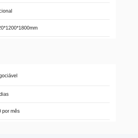
ional
20*1200*1800mm
gociável
dias
 por mês