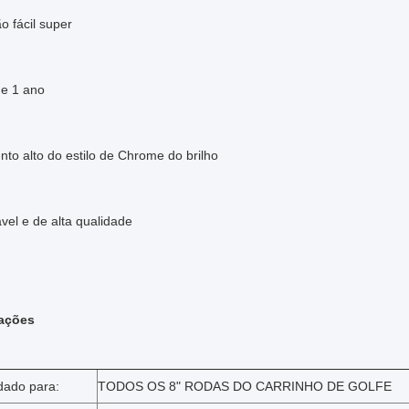
ão fácil super
de 1 ano
to alto do estilo de Chrome do brilho
vel e de alta qualidade
cações
ado para:
TODOS OS 8" RODAS
DO CARRINHO DE GOLFE