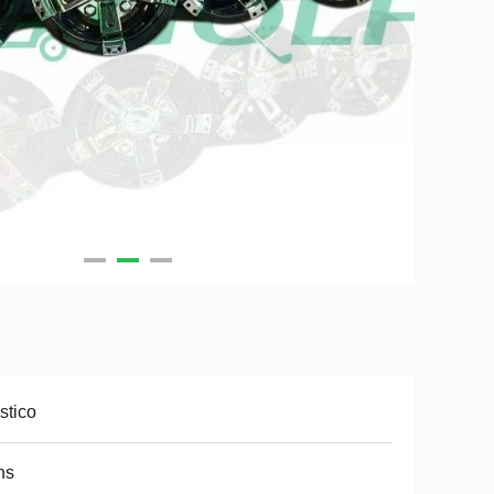
stico
ns