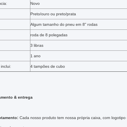
cia:
Novo
Preto/ouro ou preto/prata
Algum tamanho do pneu em 8" rodas
roda de 8 polegadas
3 libras
1 ano
inclui:
4 tampões de cubo
mento & entrega
otamento:
Cada nosso produto tem nossa própria caixa, com logotipo