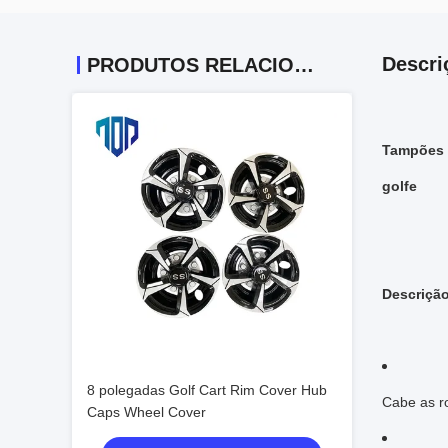
Descri
PRODUTOS RELACIONADOS
Tampões d
golfe
Descriçã
8 polegadas Golf Cart Rim Cover Hub
Cabe as r
Caps Wheel Cover