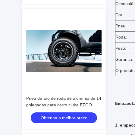
Circunstân
Cor:
Pneu:
Roda:
Peso:
Garantia:
O produto 
Pneu de aro de roda de alumínio de 14
Empacota
polegadas para carro clube EZGO
Yamaha uso TOP Golf
Obtenha o melhor preço
1.
empac