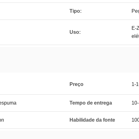
Tipo:
Peç
E-Z
Uso:
elé
Preço
1-
 espuma
Tempo de entrega
10
on
Habilidade da fonte
10