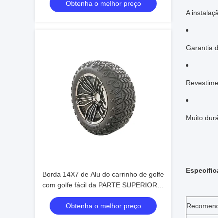
Obtenha o melhor preço
A instalaç
Garantia 
Revestimen
Muito durá
Especifi
Borda 14X7 de Alu do carrinho de golfe
com golfe fácil da PARTE SUPERIOR
da instalação 23X10.5-14
Obtenha o melhor preço
Recomend