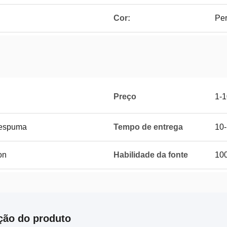
Cor:
Per
Preço
1-
 espuma
Tempo de entrega
10
on
Habilidade da fonte
10
ção do produto