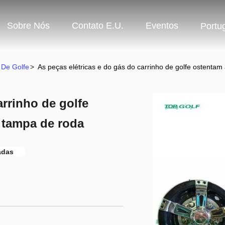
Sobre Nós
Contato E.U.
Eventos
Portu
 De Golfe
>
As peças elétricas e do gás do carrinho de golfe ostentam
arrinho de golfe
 tampa de roda
adas