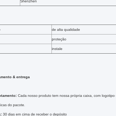
Shenzhen
e
de alta qualidade
proteção
instale
mento & entrega
otamento:
Cada nosso produto tem nossa própria caixa, com logotipo
ticas do pacote.
a:
30 dias em cima de receber
o depósito