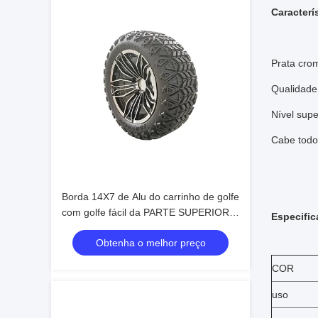
Caracterí
Prata cro
Qualidade
Nível supe
Cabe todo
Borda 14X7 de Alu do carrinho de golfe
com golfe fácil da PARTE SUPERIOR
Especifi
da instalação 23X10.5-14
Obtenha o melhor preço
COR
uso