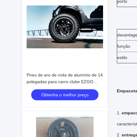
porto
davantag
função
estilo
Pneu de aro de roda de alumínio de 14
polegadas para carro clube EZGO
Yamaha uso TOP Golf
Empacota
Obtenha o melhor preço
1.
empac
caracterís
2.
entreg