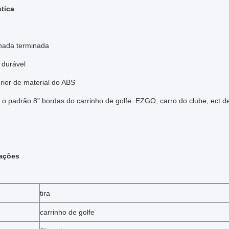
stica
mada terminada
 durável
rior de material do ABS
 o padrão 8" bordas do carrinho de golfe. EZGO, carro do clube, ect
cações
tira
carrinho de golfe