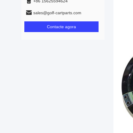
+86 15625594624
sales@golf-cartparts.com
Contacte agora