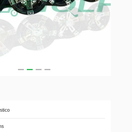
stico
ns