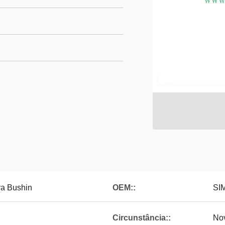
ra Bushin
OEM::
SI
Circunstância::
No