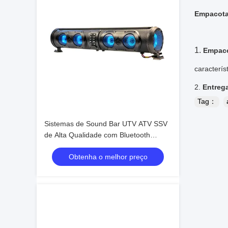
Empacota
1.
Empac
caracterís
2.
Entreg
Tag：
Sistemas de Sound Bar UTV ATV SSV
de Alta Qualidade com Bluetooth
Personalizado, 4 Alto-falantes,
Obtenha o melhor preço
Controle Remoto, à Prova d'Água IP66,
USB