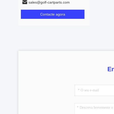
sales@golf-cartparts.com
Contacte agora
En