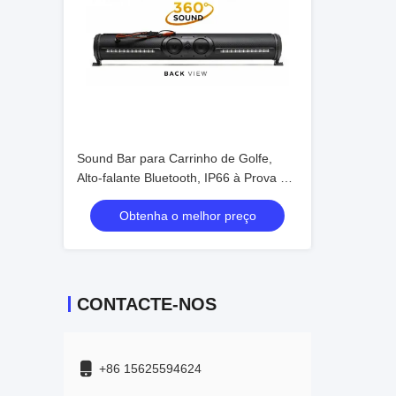
Sound Bar para Carrinho de Golfe,
Alto-falante Bluetooth, IP66 à Prova de
Poeira e Água, Acústica de Campo
Obtenha o melhor preço
Sonoro, Áudio Maravilhoso
CONTACTE-NOS
+86 15625594624