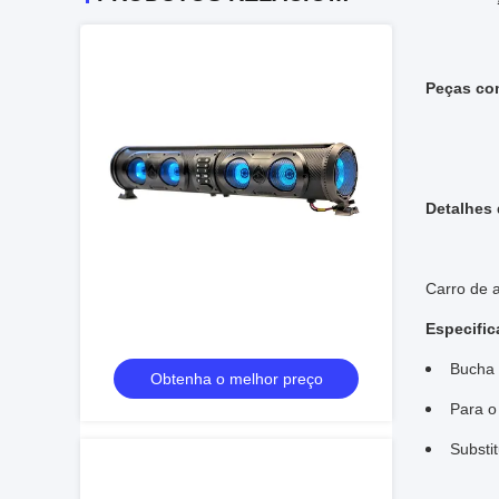
Peças com
Detalhes
Carro de 
Especific
Bucha 
Obtenha o melhor preço
Para o
Substi