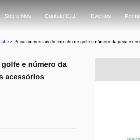
Sobre Nós
Contato E.U.
Eventos
Portu
lube
>
Peças comerciais do carrinho de golfe e número da peça exter
 golfe e número da
s acessórios