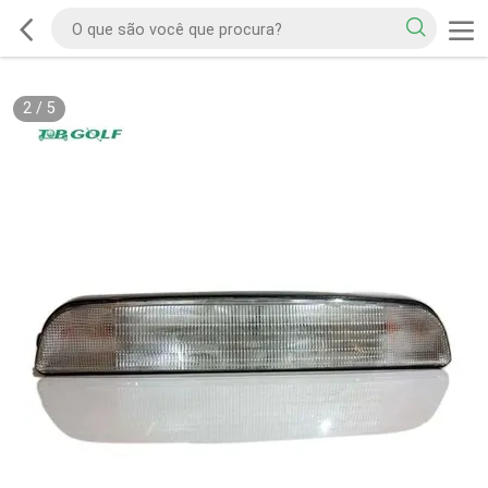
2
/
5