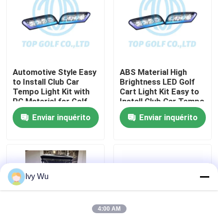
Excursão da fábrica
Controle da qualidade
Automotive Style Easy
ABS Material High
to Install Club Car
Brightness LED Golf
Contato E.U.
Tempo Light Kit with
Cart Light Kit Easy to
PC Material for Golf
Install Club Car Tempo
Cart LED Light Kit
Enviar inquérito
Enviar inquérito
Notícia
Espelhos do lado do carrinho de golfe
Ivy Wu
Tampas de roda do carrinho de golfe
4:00 AM
Painel do carrinho de golfe