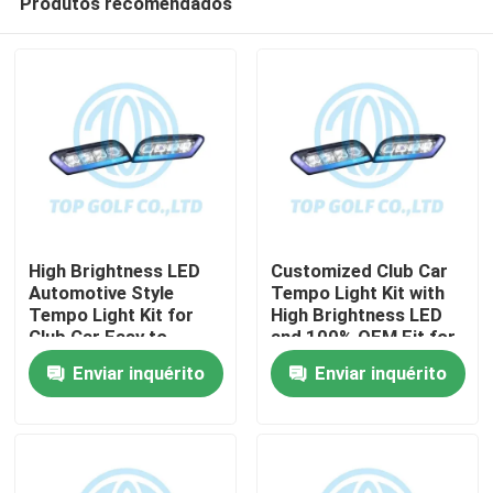
Produtos recomendados
High Brightness LED
Customized Club Car
Automotive Style
Tempo Light Kit with
Tempo Light Kit for
High Brightness LED
Club Car Easy to
and 100% OEM Fit for
Casa
Install Golf Cart LED
Golf Cart
Enviar inquérito
Enviar inquérito
Light Kit
Produtos
Sobre nós