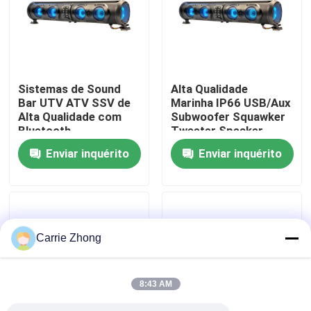
Excursão da fábrica
Controle da qualidade
Sistemas de Sound
Alta Qualidade
Bar UTV ATV SSV de
Marinha IP66 USB/Aux
Alta Qualidade com
Subwoofer Squawker
Contato E.U.
Bluetooth
Tweeter Speaker
Personalizado, 4 Alto-
Carrinho de Golf
Enviar inquérito
Enviar inquérito
falantes, Controle
Elétrico Bluetooth
Notícia
Remoto, à Prova
Sound Bar
d'Água IP66, USB
Espelhos do lado do carrinho de golfe
Carrie Zhong
Tampas de roda do carrinho de golfe
8:43 AM
Painel do carrinho de golfe