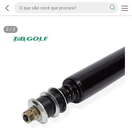
2
/
2