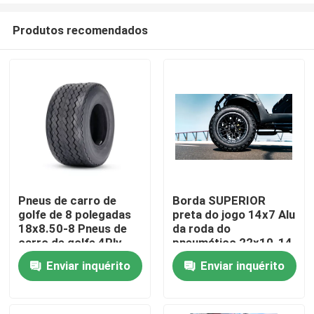
Produtos recomendados
Pneus de carro de
Borda SUPERIOR
golfe de 8 polegadas
preta do jogo 14x7 Alu
Casa
18x8.50-8 Pneus de
da roda do
carro de golfe 4Ply
pneumático 22x10-14
para carro de clube
do carrinho de golfe
Enviar inquérito
Enviar inquérito
Produtos
ezgo yamaha
Sobre nós