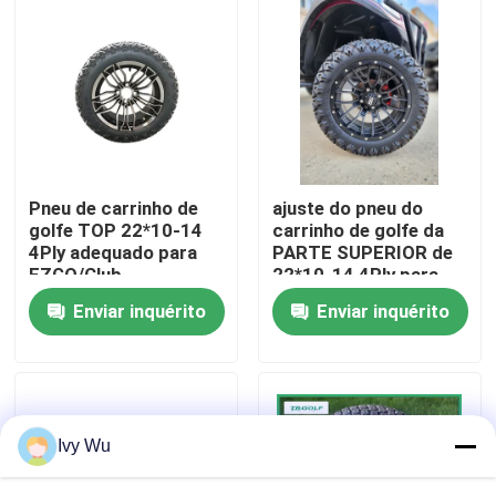
Excursão da fábrica
Controle da qualidade
Contato E.U.
Pneu de carrinho de
ajuste do pneu do
golfe TOP 22*10-14
carrinho de golfe da
4Ply adequado para
PARTE SUPERIOR de
Notícia
EZGO/Club
22*10-14 4Ply para
Car/Yamaha
EZGO/carro/Yamaha
Enviar inquérito
Enviar inquérito
do clube
Espelhos do lado do carrinho de golfe
Tampas de roda do carrinho de golfe
Ivy Wu
Painel do carrinho de golfe