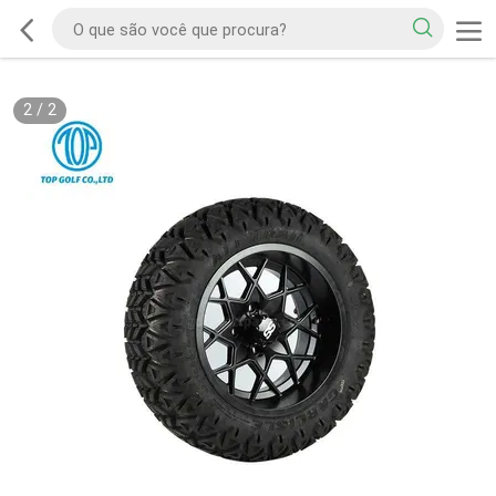
2
/
2