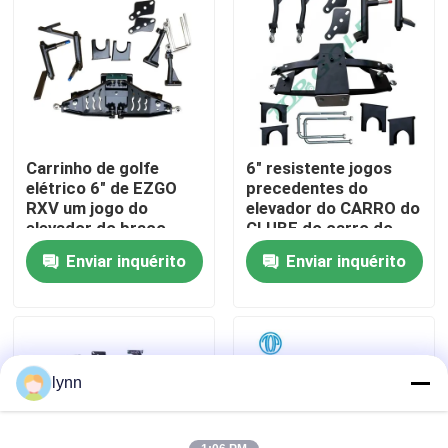
Excursão da fábrica
Controle da qualidade
Carrinho de golfe
6" resistente jogos
Contato E.U.
elétrico 6" de EZGO
precedentes do
RXV um jogo do
elevador do CARRO do
elevador do braço
CLUBE do carro do
Notícia
elevador do Um-braço
Enviar inquérito
Enviar inquérito
Espelhos do lado do carrinho de golfe
Tampas de roda do carrinho de golfe
lynn
Painel do carrinho de golfe