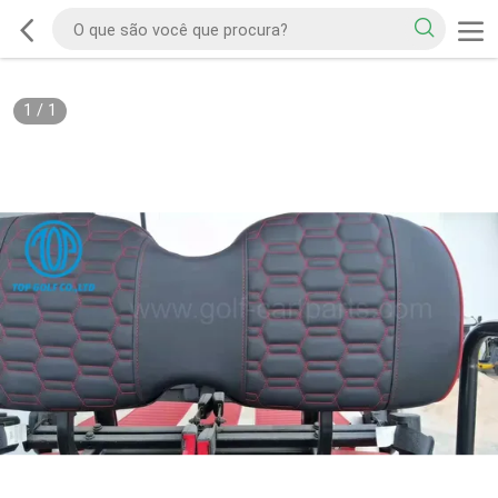
1
/
1