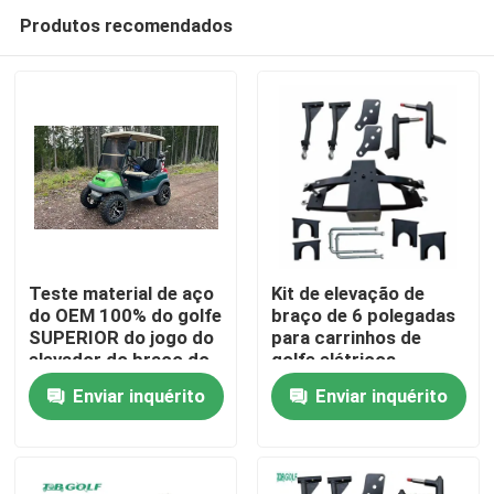
Produtos recomendados
Teste material de aço
Kit de elevação de
do OEM 100% do golfe
braço de 6 polegadas
SUPERIOR do jogo do
para carrinhos de
Casa
elevador do braço do
golfe elétricos
precedente 6Inch A do
Enviar inquérito
Enviar inquérito
carro do clube
Produtos
Sobre nós