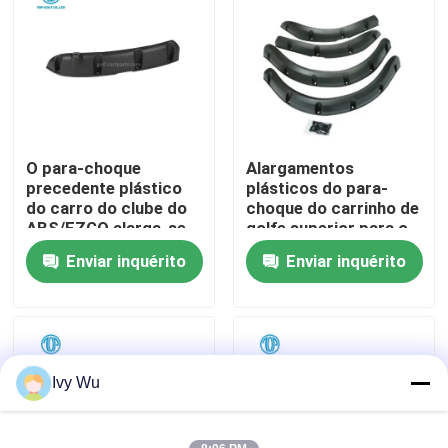
Excursão da fábrica
Controle da qualidade
O para-choque
Alargamentos
Contato E.U.
precedente plástico
plásticos do para-
do carro do clube do
choque do carrinho de
ABS/EZGO alarga-se
golfe superior para o
Notícia
tamanho padrão
precedente do carro
Enviar inquérito
Enviar inquérito
do clube
Espelhos do lado do carrinho de golfe
Tampas de roda do carrinho de golfe
Ivy Wu
Painel do carrinho de golfe