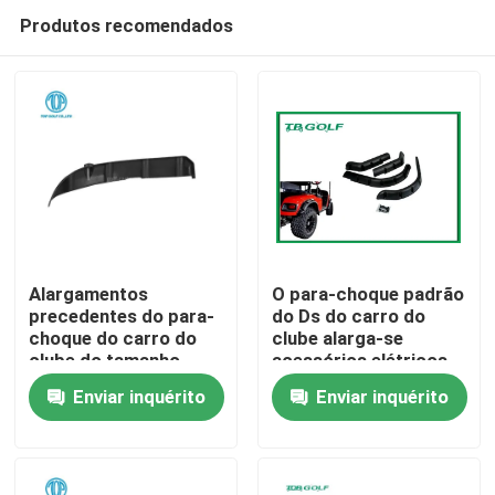
Produtos recomendados
Alargamentos
O para-choque padrão
precedentes do para-
do Ds do carro do
choque do carro do
clube alarga-se
Casa
clube do tamanho
acessórios elétricos
padrão do OEM
do trole de golfe
Enviar inquérito
Enviar inquérito
Produtos
Sobre nós