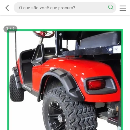
1
/
1