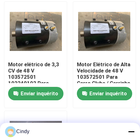
Motor elétrico de 3,3
Motor Elétrico de Alta
CV de 48 V
Velocidade de 48 V
103572501
103572501 Para
102240102 Para
Carro Clube / Carrinho
carro de clube
de Golf
Enviar inquérito
Enviar inquérito
Casa
Produtos
Cindy
Sobre nós