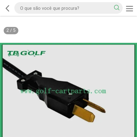
2
/
5