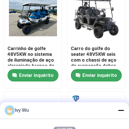
Excursão da fábrica
Controle da qualidade
Carrinho de golfe
Carro do golfe do
Contato E.U.
48V5KW no sistema
seater 48V5KW seis
de iluminação de aço
com o chassi de aço
alaranjado branco do
da suspensão dobro
Notícia
diodo emissor de luz
do braço de A feito
Enviar inquérito
Enviar inquérito
do chassi 25mph com
em China
câmera alternativa
Espelhos do lado do carrinho de golfe
Tampas de roda do carrinho de golfe
Ivy Wu
Painel do carrinho de golfe