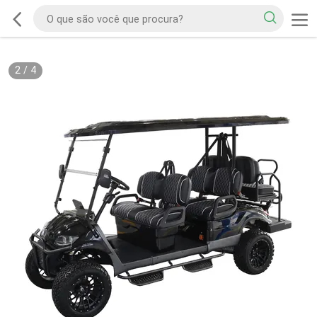
2
/
4