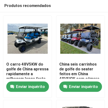
Produtos recomendados
O carro 48V5KW do
China seis carrinhos
golfe de China apressa
de golfe do seater
rapidamente a
feitos em China
Casa
milhagem longa forte
48V5KW com câmera
da fonte de
alternativa
Enviar inquérito
Enviar inquérito
alimentação 25mph
Produtos
Sobre nós