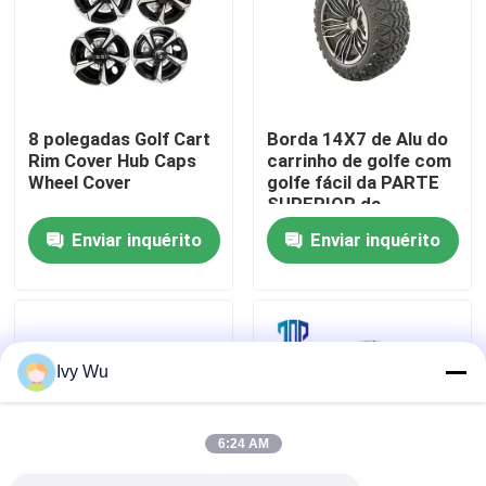
Excursão da fábrica
Controle da qualidade
8 polegadas Golf Cart
Borda 14X7 de Alu do
Rim Cover Hub Caps
carrinho de golfe com
Wheel Cover
golfe fácil da PARTE
Contato E.U.
SUPERIOR da
instalação 23X10.5-
Enviar inquérito
Enviar inquérito
14
Notícia
Espelhos do lado do carrinho de golfe
Ivy Wu
Tampas de roda do carrinho de golfe
6:24 AM
Painel do carrinho de golfe