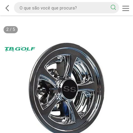
2
/
5