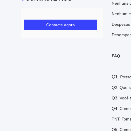
Nenhuns c
Nenhum en
Despesas 
Contacte agora
Desempenh
FAQ
Q1.
Posso
Q2. Que s
Q3. Você 
Q4. Como 
TNT. Toma
Q5. Como 