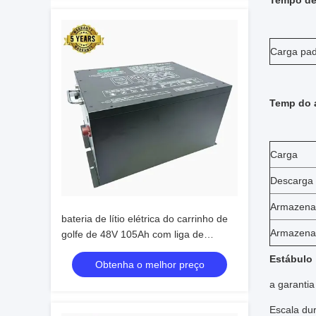
Tempo de
Carga pa
Temp do 
Carga
Descarga
Armazena
bateria de lítio elétrica do carrinho de
Armazena
golfe de 48V 105Ah com liga de
alumínio Shell
Estábulo
Obtenha o melhor preço
a garantia
Escala dur