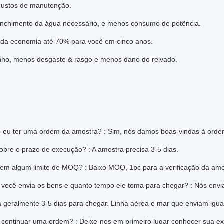
ustos de manutenção.
chimento da água necessário, e menos consumo de potência.
da economia até 70% para você em cinco anos.
o, menos desgaste & rasgo e menos dano do relvado.
 eu ter uma ordem da amostra? : Sim, nós damos boas-vindas à ordem d
obre o prazo de execução? : A amostra precisa 3-5 dias.
tem algum limite de MOQ? : Baixo MOQ, 1pc para a verificação da amos
você envia os bens e quanto tempo ele toma para chegar? : Nós env
 geralmente 3-5 dias para chegar. Linha aérea e mar que enviam igua
continuar uma ordem? : Deixe-nos em primeiro lugar conhecer sua ex