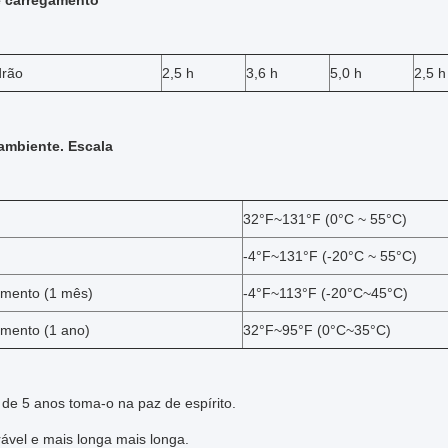
 carregamento
drão
2,5 h
3,6 h
5,0 h
2,5 h
ambiente. Escala
32°F~131°F (0°C ~ 55°C)
-4°F~131°F (-20°C ~ 55°C)
mento (1 mês)
-4°F~113°F (-20°C~45°C)
mento (1 ano)
32°F~95°F (0°C~35°C)
 de 5 anos toma-o na paz de espírito.
ável e mais longa mais longa.