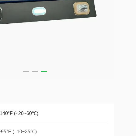
140°F (- 20~60℃)
~95°F (- 10~35℃)