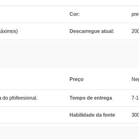
Cor:
pre
máximos)
Descarregue atual:
200
Preço
Ne
do pfofeesional.
Tempo de entrega
7-1
Habilidade da fonte
300