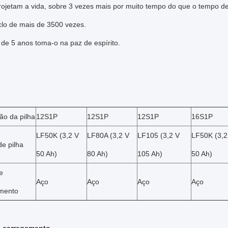
rojetam a vida, sobre 3 vezes mais por muito tempo do que o tempo de
clo de mais de 3500 vezes.
 de 5 anos toma-o na paz de espírito.
o da pilha
12S1P
12S1P
12S1P
16S1P
LF50K (3,2 V
LF80A (3,2 V
LF105 (3,2 V
LF50K (3,2
de pilha
50 Ah)
80 Ah)
105 Ah)
50 Ah)
e
Aço
Aço
Aço
Aço
mento