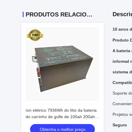
Descri
PRODUTOS RELACIONADOS
10 anos d
Produto D
A bateria
informal 
sistema d
Compatib
Suporte da
Convenient
íon elétrico 7936Wh do lítio da bateria
Projetou se
do carrinho de golfe de 100ah 200ah
230ah mais energia
Seguro
Obtenha o melhor preço