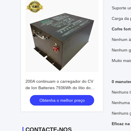
Suporte u
Carga da 
Cofre for
Nenhum ác
Nenhum gá
Muito mai
200A continuam o carregador do CV
0 manute
de Ion Batteries 7936Wh do lítio do
Nenhuns t
carrinho de golfe
Obtenha o melhor preço
Nenhuma n
Nenhuns g
Eficaz na
CONTACTE-NOS