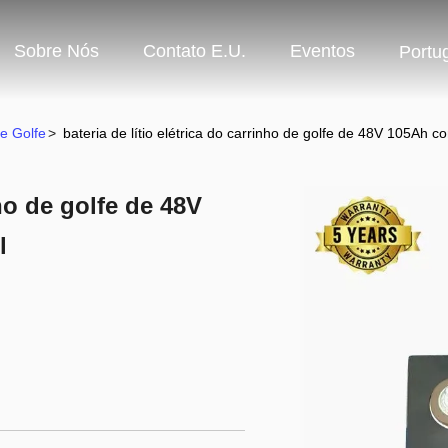
Sobre Nós
Contato E.U.
Eventos
Portu
De Golfe
>
bateria de lítio elétrica do carrinho de golfe de 48V 105Ah c
nho de golfe de 48V
l