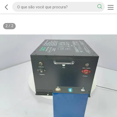
2
/
2