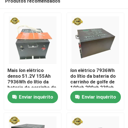
Produtos recomendados
Mais íon elétrico
íon elétrico 7936Wh
denso 51.2V 155Ah
do lítio da bateria do
7936Wh do lítio da
carrinho de golfe de
bateria do carrinho de
100ah 200ah 230ah
Casa
golfe da energia
mais energia
Enviar inquérito
Enviar inquérito
Produtos
Sobre nós