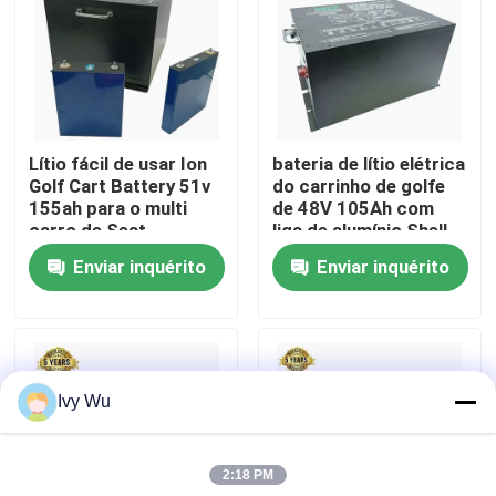
Excursão da fábrica
Controle da qualidade
Lítio fácil de usar Ion
bateria de lítio elétrica
Golf Cart Battery 51v
do carrinho de golfe
Contato E.U.
155ah para o multi
de 48V 105Ah com
carro de Seat
liga de alumínio Shell
Enviar inquérito
Enviar inquérito
Notícia
Espelhos do lado do carrinho de golfe
Ivy Wu
Tampas de roda do carrinho de golfe
2:18 PM
Painel do carrinho de golfe